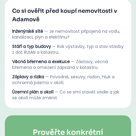
Co si ověřit před koupí nemovitosti v
Adamově
Inženýrské sítě
—
Je nemovitost připojená na vodu,
kanalizaci, plyn a elektřinu?
Stáří a typ budovy
—
Rok výstavby, typ a stav stavby
z dat RUIAN a katastru.
Věcná břemena a exekuce
—
Zástavy, věcná
břemena a omezení zapsaná v katastru.
Záplavy a rizika
—
Povodně, sesuvy, radon, hluk a
ochranná pásma v okolí.
Územní plán a okolí
—
Co se smí stavět vedle a jak
se okolí může změnit.
Prověřte konkrétní