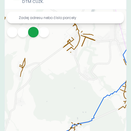
DTM ČÚZK.