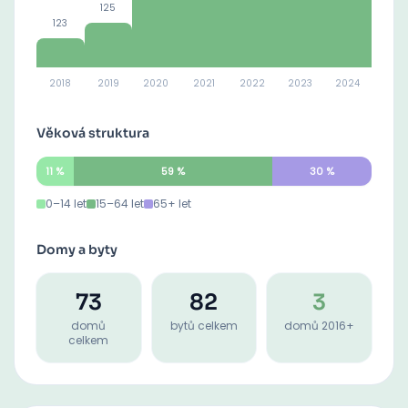
125
123
2018
2019
2020
2021
2022
2023
2024
Věková struktura
11
%
59
%
30
%
0–14 let
15–64 let
65+ let
Domy a byty
73
82
3
domů
bytů celkem
domů 2016+
celkem