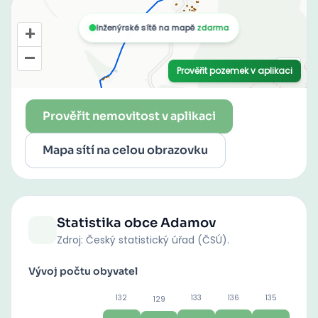
Prověřit nemovitost v aplikaci
Mapa sítí na celou obrazovku
Statistika obce
Adamov
Zdroj: Český statistický úřad (ČSÚ).
Vývoj počtu obyvatel
132
133
136
135
129