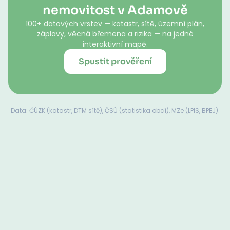
nemovitost v Adamově
100+ datových vrstev — katastr, sítě, územní plán,
záplavy, věcná břemena a rizika — na jedné
interaktivní mapě.
Spustit prověření
Data: ČÚZK (katastr, DTM sítě), ČSÚ (statistika obcí), MZe (LPIS, BPEJ).