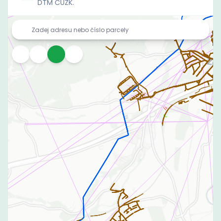
DTM ČÚZK.