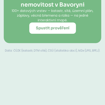
nemovitost v Bavoryni
100+ datových vrstev — katastr, sítě, územní plán,
záplavy, věcná břemena a rizika — na jedné
interaktivní mapě.
Spustit prověření
Data: ČÚZK (katastr, DTM sítě), ČSÚ (statistika obcí), MZe (LPIS, BPEJ).