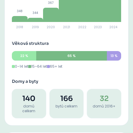
367
348
344
2018
2019
2020
2021
2022
2023
2024
Věková struktura
22
%
65
%
13
%
0–14 let
15–64 let
65+ let
Domy a byty
140
166
32
domů
bytů celkem
domů 2016+
celkem