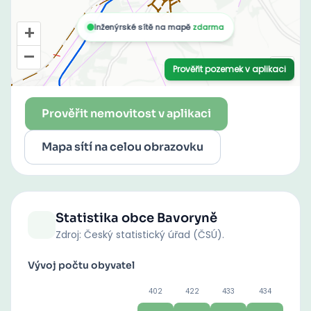
Prověřit nemovitost v aplikaci
Mapa sítí na celou obrazovku
Statistika obce
Bavoryně
Zdroj: Český statistický úřad (ČSÚ).
Vývoj počtu obyvatel
402
422
433
434