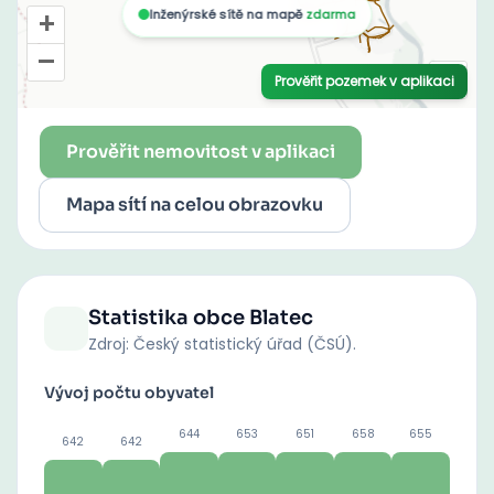
Prověřit nemovitost v aplikaci
Mapa sítí na celou obrazovku
Statistika obce
Blatec
Zdroj: Český statistický úřad (ČSÚ).
Vývoj počtu obyvatel
644
653
651
658
655
642
642