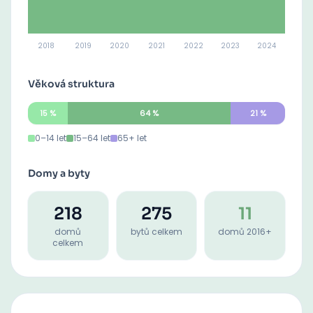
2018
2019
2020
2021
2022
2023
2024
Věková struktura
15
%
64
%
21
%
0–14 let
15–64 let
65+ let
Domy a byty
218
275
11
domů
bytů celkem
domů 2016+
celkem