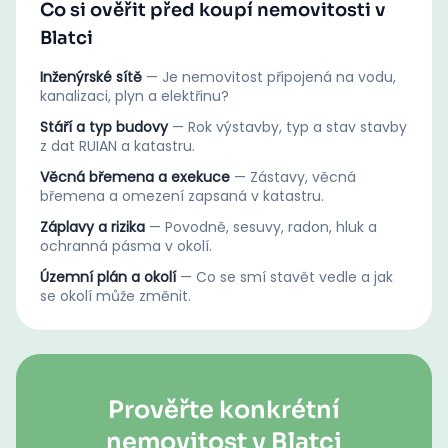
Co si ověřit před koupí nemovitosti v
Blatci
Inženýrské sítě
—
Je nemovitost připojená na vodu,
kanalizaci, plyn a elektřinu?
Stáří a typ budovy
—
Rok výstavby, typ a stav stavby
z dat RUIAN a katastru.
Věcná břemena a exekuce
—
Zástavy, věcná
břemena a omezení zapsaná v katastru.
Záplavy a rizika
—
Povodně, sesuvy, radon, hluk a
ochranná pásma v okolí.
Územní plán a okolí
—
Co se smí stavět vedle a jak
se okolí může změnit.
Prověřte konkrétní
nemovitost v Blatci