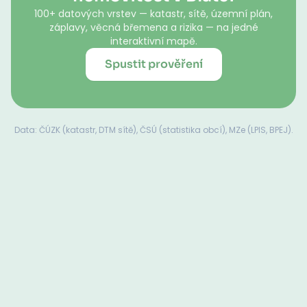
100+ datových vrstev — katastr, sítě, územní plán,
záplavy, věcná břemena a rizika — na jedné
interaktivní mapě.
Spustit prověření
Data: ČÚZK (katastr, DTM sítě), ČSÚ (statistika obcí), MZe (LPIS, BPEJ).