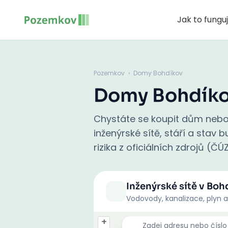
Jak to fungu
Pozemkov
›
Domy Bohdíkov
Domy Bohdík
Chystáte se koupit dům nebo
inženýrské sítě, stáří a stav
rizika z oficiálních zdrojů (ČÚ
Inženýrské sítě
v Boh
Vodovody, kanalizace, plyn a