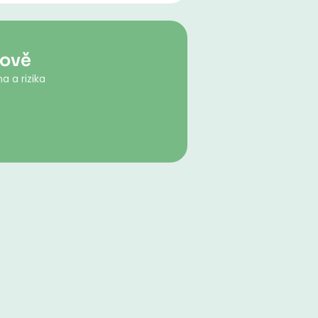
kově
a a rizika