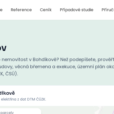
je
Reference
Ceník
Případové studie
Příru
ov
 nemovitost v Bohdíkově? Než podepíšete, prověř
 budovy, věcná břemena a exekuce, územní plán oko
ZK, ČSÚ).
díkově
 elektřina z dat DTM ČÚZK.