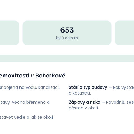
653
bytů celkem
nemovitosti v Bohdíkově
řipojená na vodu, kanalizaci,
Stáří a typ budovy
—
Rok výstav
a katastru.
stavy, věcná břemena a
Záplavy a rizika
—
Povodně, ses
pásma v okolí.
tavět vedle a jak se okolí