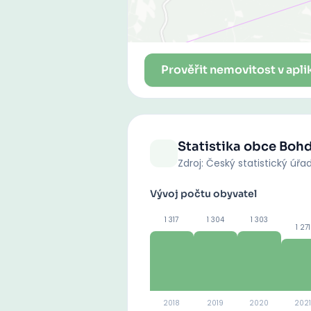
Prověřit nemovitost v apli
Statistika obce
Bohd
Zdroj: Český statistický úřa
Vývoj počtu obyvatel
1 317
1 304
1 303
1 271
2018
2019
2020
2021