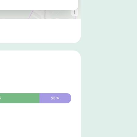
%
23
%