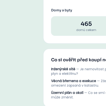
Domy a byty
465
domů celkem
Co si ověřit před koupí 
Inženýrské sítě
—
Je nemovitost p
plyn a elektřinu?
Věcná břemena a exekuce
—
Zá
omezení zapsaná v katastru.
Územní plán a okolí
—
Co se smí s
může změnit.