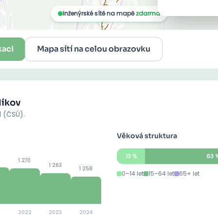
kaci
Mapa sítí na celou obrazovku
íkov
d (ČSÚ).
Věková struktura
13
%
63
1 270
1 263
1 258
0–14 let
15–64 let
65+ let
2022
2023
2024