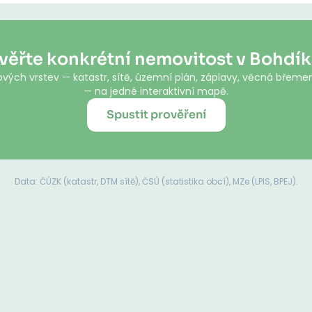
věřte konkrétní nemovitost v Bohdí
vých vrstev — katastr, sítě, územní plán, záplavy, věcná břemen
— na jedné interaktivní mapě.
Spustit prověření
Data: ČÚZK (katastr, DTM sítě), ČSÚ (statistika obcí), MZe (LPIS, BPEJ).