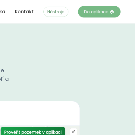
čka
Kontakt
Nástroje
Do aplikace 🏠
te
lí a