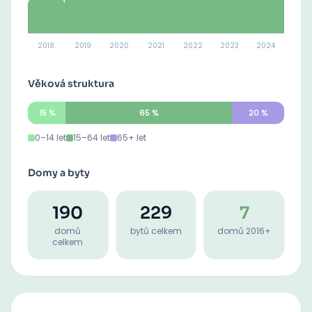
2018
2019
2020
2021
2022
2023
2024
Věková struktura
15
%
65
%
20
%
0–14 let
15–64 let
65+ let
Domy a byty
190
229
7
domů
bytů celkem
domů 2016+
celkem