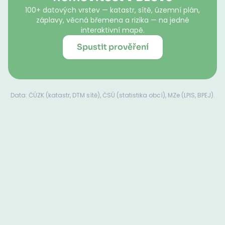
100+ datových vrstev — katastr, sítě, územní plán,
záplavy, věcná břemena a rizika — na jedné
interaktivní mapě.
Spustit prověření
Data: ČÚZK (katastr, DTM sítě), ČSÚ (statistika obcí), MZe (LPIS, BPEJ).