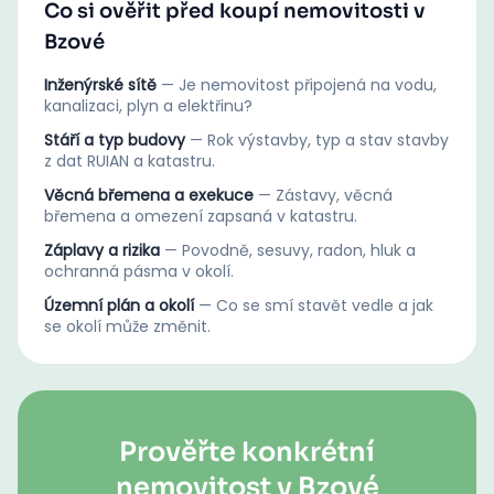
Co si ověřit před koupí nemovitosti v
Bzové
Inženýrské sítě
—
Je nemovitost připojená na vodu,
kanalizaci, plyn a elektřinu?
Stáří a typ budovy
—
Rok výstavby, typ a stav stavby
z dat RUIAN a katastru.
Věcná břemena a exekuce
—
Zástavy, věcná
břemena a omezení zapsaná v katastru.
Záplavy a rizika
—
Povodně, sesuvy, radon, hluk a
ochranná pásma v okolí.
Územní plán a okolí
—
Co se smí stavět vedle a jak
se okolí může změnit.
Prověřte konkrétní
nemovitost v Bzové