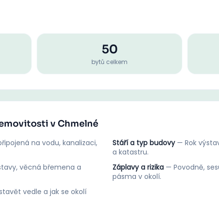
50
bytů celkem
nemovitosti v Chmelné
řipojená na vodu, kanalizaci,
Stáří a typ budovy
—
Rok výstav
a katastru.
stavy, věcná břemena a
Záplavy a rizika
—
Povodně, ses
pásma v okolí.
tavět vedle a jak se okolí