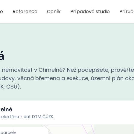
je
Reference
Ceník
Případové studie
Příru
á
 nemovitost v Chmelné? Než podepíšete, prověřte
 budovy, věcná břemena a exekuce, územní plán oko
ZK, ČSÚ).
elné
 elektřina z dat DTM ČÚZK.