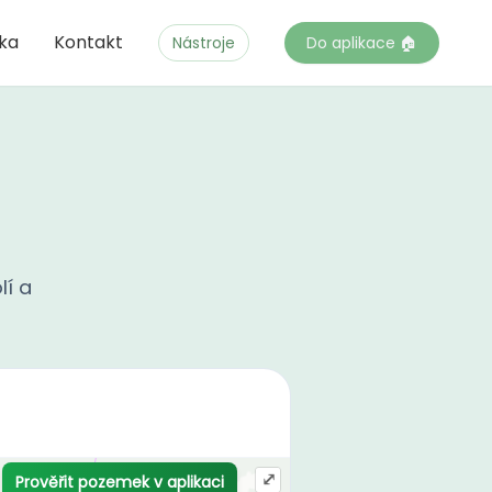
čka
Kontakt
Nástroje
Do aplikace 🏠
lí a