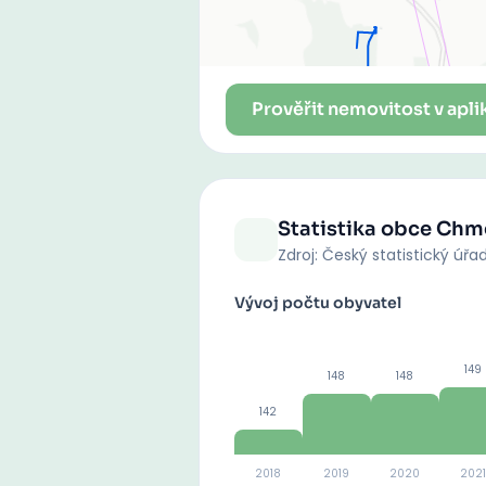
Prověřit nemovitost v apli
Statistika obce
Chm
Zdroj: Český statistický úřa
Vývoj počtu obyvatel
149
148
148
142
2018
2019
2020
2021