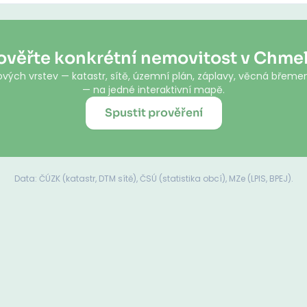
ověřte konkrétní nemovitost v Chme
vých vrstev — katastr, sítě, územní plán, záplavy, věcná břemen
— na jedné interaktivní mapě.
Spustit prověření
Data: ČÚZK (katastr, DTM sítě), ČSÚ (statistika obcí), MZe (LPIS, BPEJ).