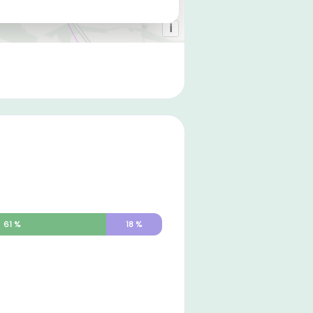
61
%
18
%