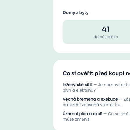
Domy a byty
41
domů celkem
Co si ověřit před koupí 
Inženýrské sítě
—
Je nemovitost p
plyn a elektřinu?
Věcná břemena a exekuce
—
Zá
omezení zapsaná v katastru.
Územní plán a okolí
—
Co se smí s
může změnit.