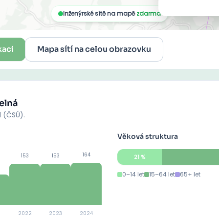
kaci
Mapa sítí na celou obrazovku
elná
d (ČSÚ).
Věková struktura
164
153
153
21
%
0–14 let
15–64 let
65+ let
2022
2023
2024