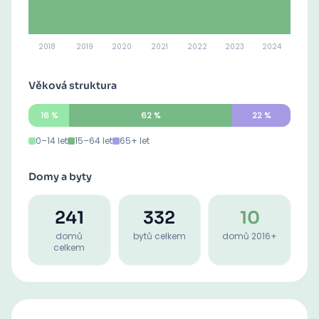
2018
2019
2020
2021
2022
2023
2024
Věková struktura
16
%
62
%
22
%
0–14 let
15–64 let
65+ let
Domy a byty
241
332
10
domů
bytů celkem
domů 2016+
celkem