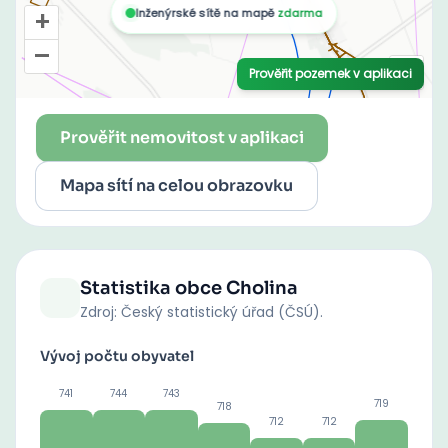
Prověřit nemovitost v aplikaci
Mapa sítí na celou obrazovku
Statistika obce
Cholina
Zdroj: Český statistický úřad (ČSÚ).
Vývoj počtu obyvatel
741
744
743
719
718
712
712