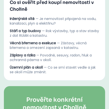
Co si ověřit před koupí nemovitosti v
Cholině
Inženýrské sítě
—
Je nemovitost připojená na vodu,
kanalizaci, plyn a elektřinu?
Stáří a typ budovy
—
Rok výstavby, typ a stav stavby
z dat RUIAN a katastru.
Věcná břemena a exekuce
—
Zástavy, věcná
břemena a omezení zapsaná v katastru.
Záplavy a rizika
—
Povodně, sesuvy, radon, hluk a
ochranná pásma v okolí.
Územní plán a okolí
—
Co se smí stavět vedle a jak
se okolí může změnit.
Prověřte konkrétní
nemovitost v Cholině