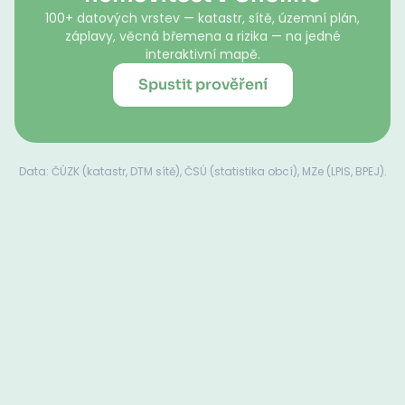
100+ datových vrstev — katastr, sítě, územní plán,
záplavy, věcná břemena a rizika — na jedné
interaktivní mapě.
Spustit prověření
Data: ČÚZK (katastr, DTM sítě), ČSÚ (statistika obcí), MZe (LPIS, BPEJ).