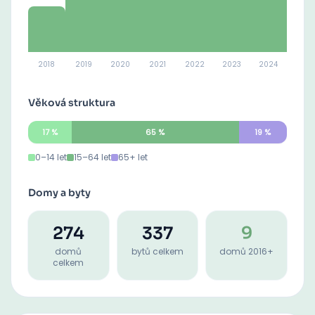
2018
2019
2020
2021
2022
2023
2024
Věková struktura
17
%
65
%
19
%
0–14 let
15–64 let
65+ let
Domy a byty
274
337
9
domů
bytů celkem
domů 2016+
celkem