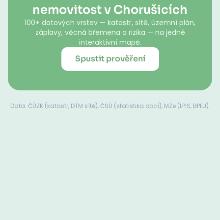
nemovitost v Chorušicích
100+ datových vrstev — katastr, sítě, územní plán,
záplavy, věcná břemena a rizika — na jedné
interaktivní mapě.
Spustit prověření
Data: ČÚZK (katastr, DTM sítě), ČSÚ (statistika obcí), MZe (LPIS, BPEJ).