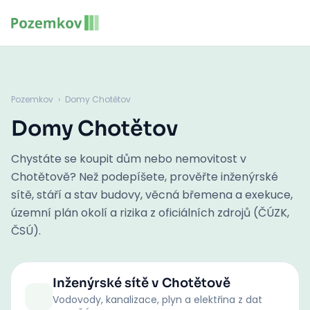
Pozemkov
›
Domy Chotětov
Domy Chotětov
Chystáte se koupit dům nebo nemovitost v
Chotětově? Než podepíšete, prověřte inženýrské
sítě, stáří a stav budovy, věcná břemena a exekuce,
územní plán okolí a rizika z oficiálních zdrojů (ČÚZK,
ČSÚ).
Inženýrské sítě
v Chotětově
Vodovody, kanalizace, plyn a elektřina z dat