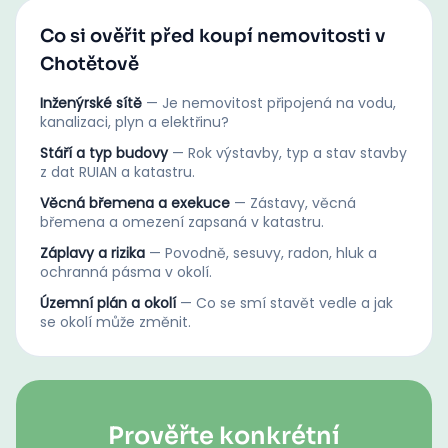
Co si ověřit před koupí nemovitosti v
Chotětově
Inženýrské sítě
—
Je nemovitost připojená na vodu,
kanalizaci, plyn a elektřinu?
Stáří a typ budovy
—
Rok výstavby, typ a stav stavby
z dat RUIAN a katastru.
Věcná břemena a exekuce
—
Zástavy, věcná
břemena a omezení zapsaná v katastru.
Záplavy a rizika
—
Povodně, sesuvy, radon, hluk a
ochranná pásma v okolí.
Územní plán a okolí
—
Co se smí stavět vedle a jak
se okolí může změnit.
Prověřte konkrétní