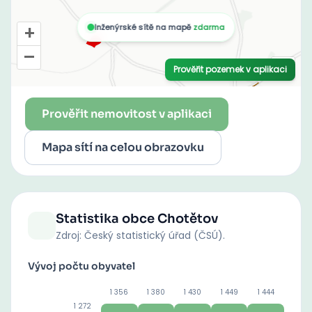
Prověřit nemovitost v aplikaci
Mapa sítí na celou obrazovku
Statistika obce
Chotětov
Zdroj: Český statistický úřad (ČSÚ).
Vývoj počtu obyvatel
1 356
1 380
1 430
1 449
1 444
1 272