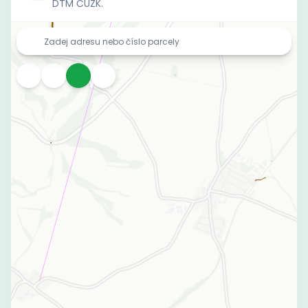
DTM ČÚZK.