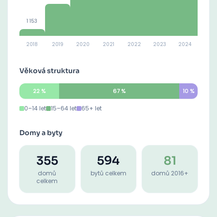
1 153
2018
2019
2020
2021
2022
2023
2024
Věková struktura
22
%
67
%
10
%
0–14 let
15–64 let
65+ let
Domy a byty
355
594
81
domů
bytů celkem
domů 2016+
celkem