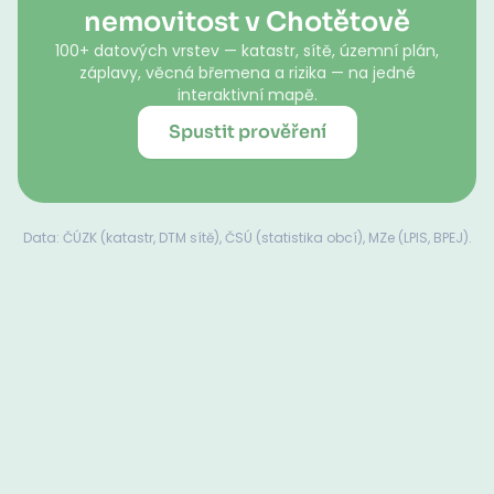
nemovitost v Chotětově
100+ datových vrstev — katastr, sítě, územní plán,
záplavy, věcná břemena a rizika — na jedné
interaktivní mapě.
Spustit prověření
Data: ČÚZK (katastr, DTM sítě), ČSÚ (statistika obcí), MZe (LPIS, BPEJ).