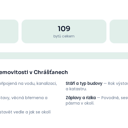
109
bytů celkem
nemovitosti v Chrášťanech
řipojená na vodu, kanalizaci,
Stáří a typ budovy
—
Rok výstav
a katastru.
stavy, věcná břemena a
Záplavy a rizika
—
Povodně, ses
pásma v okolí.
tavět vedle a jak se okolí