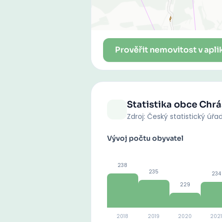
Prověřit nemovitost v apli
Statistika obce
Chrá
Zdroj: Český statistický úřa
Vývoj počtu obyvatel
238
235
234
229
2018
2019
2020
2021