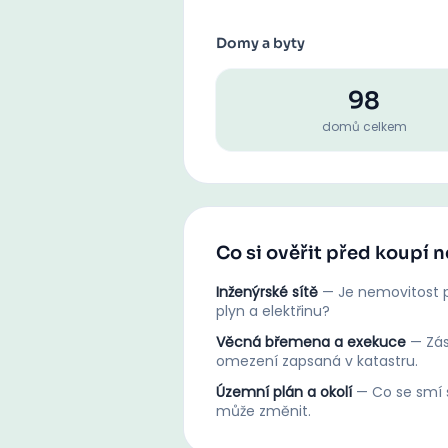
Domy a byty
98
domů celkem
Co si ověřit před koupí 
Inženýrské sítě
—
Je nemovitost p
plyn a elektřinu?
Věcná břemena a exekuce
—
Zá
omezení zapsaná v katastru.
Územní plán a okolí
—
Co se smí s
může změnit.