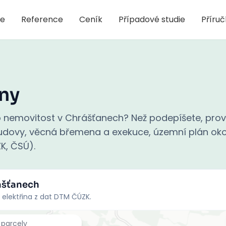
je
Reference
Ceník
Případové studie
Příru
ny
 nemovitost v Chrášťanech? Než podepíšete, prov
 budovy, věcná břemena a exekuce, územní plán oko
ZK, ČSÚ).
ášťanech
 elektřina z dat DTM ČÚZK.