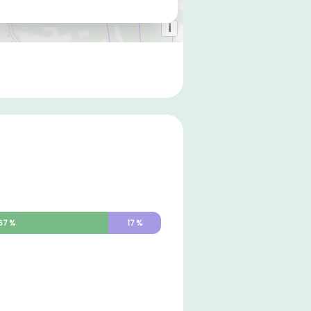
67
%
17
%