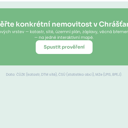
ěřte konkrétní nemovitost v Chrášť
vých vrstev — katastr, sítě, územní plán, záplavy, věcná břemen
— na jedné interaktivní mapě.
Spustit prověření
Data: ČÚZK (katastr, DTM sítě), ČSÚ (statistika obcí), MZe (LPIS, BPEJ).