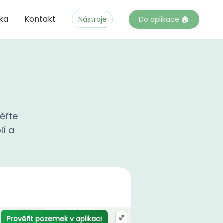
čka
Kontakt
Nástroje
Do aplikace 🏠
ěřte
lí a