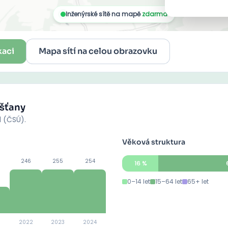
kaci
Mapa sítí na celou obrazovku
šťany
d (ČSÚ).
Věková struktura
246
255
254
16
%
0–14 let
15–64 let
65+ let
2022
2023
2024