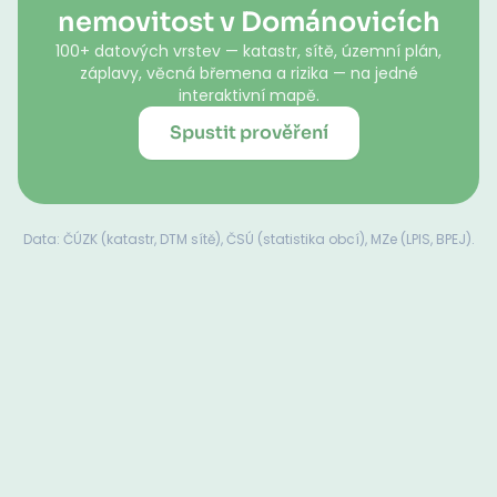
nemovitost v Dománovicích
100+ datových vrstev — katastr, sítě, územní plán,
záplavy, věcná břemena a rizika — na jedné
interaktivní mapě.
Spustit prověření
Data: ČÚZK (katastr, DTM sítě), ČSÚ (statistika obcí), MZe (LPIS, BPEJ).