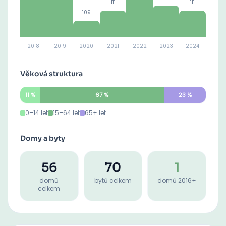
111
111
109
2018
2019
2020
2021
2022
2023
2024
Věková struktura
11
%
67
%
23
%
0–14 let
15–64 let
65+ let
Domy a byty
56
70
1
domů
bytů celkem
domů 2016+
celkem