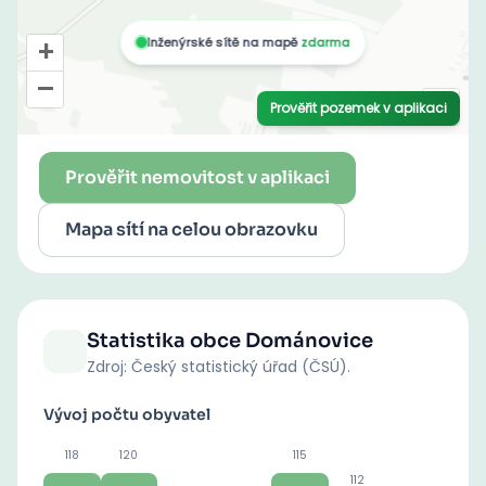
Prověřit nemovitost v aplikaci
Mapa sítí na celou obrazovku
Statistika obce
Dománovice
Zdroj: Český statistický úřad (ČSÚ).
Vývoj počtu obyvatel
118
120
115
112