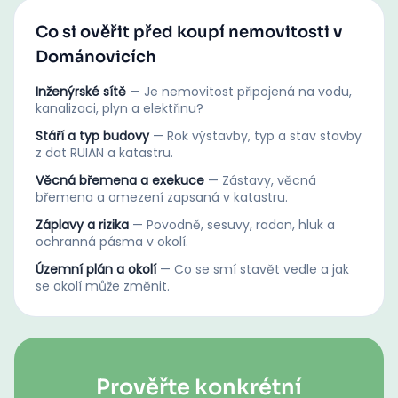
Co si ověřit před koupí nemovitosti v
Dománovicích
Inženýrské sítě
—
Je nemovitost připojená na vodu,
kanalizaci, plyn a elektřinu?
Stáří a typ budovy
—
Rok výstavby, typ a stav stavby
z dat RUIAN a katastru.
Věcná břemena a exekuce
—
Zástavy, věcná
břemena a omezení zapsaná v katastru.
Záplavy a rizika
—
Povodně, sesuvy, radon, hluk a
ochranná pásma v okolí.
Územní plán a okolí
—
Co se smí stavět vedle a jak
se okolí může změnit.
Prověřte konkrétní