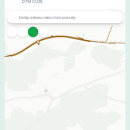
DTM ČÚZK.