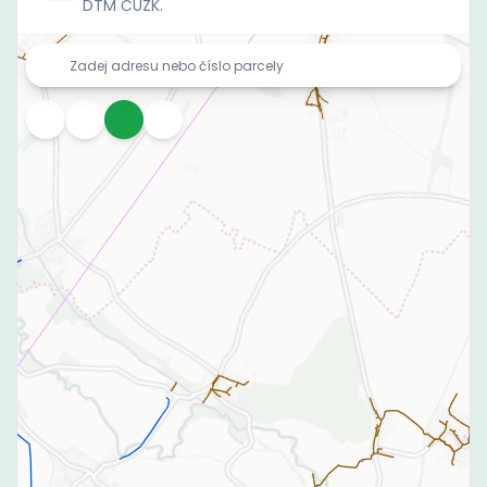
DTM ČÚZK.