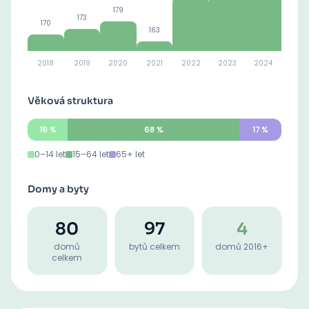
179
173
170
163
2018
2019
2020
2021
2022
2023
2024
Věková struktura
16
%
68
%
17
%
0–14 let
15–64 let
65+ let
Domy a byty
80
97
4
domů
bytů celkem
domů 2016+
celkem