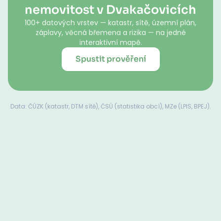
nemovitost v Dvakačovicích
100+ datových vrstev — katastr, sítě, územní plán,
záplavy, věcná břemena a rizika — na jedné
interaktivní mapě.
Spustit prověření
Data: ČÚZK (katastr, DTM sítě), ČSÚ (statistika obcí), MZe (LPIS, BPEJ).