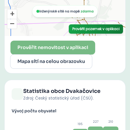
Prověřit nemovitost v aplikaci
Mapa sítí na celou obrazovku
Statistika obce
Dvakačovice
Zdroj: Český statistický úřad (ČSÚ).
Vývoj počtu obyvatel
227
210
195