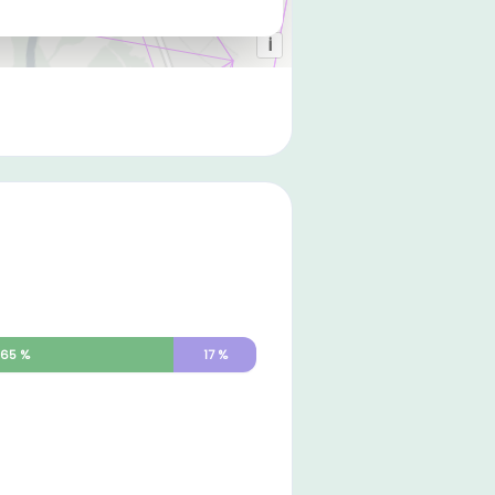
65
%
17
%