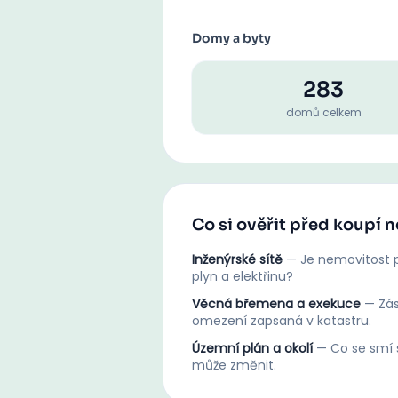
Domy a byty
283
domů celkem
Co si ověřit před koupí 
Inženýrské sítě
—
Je nemovitost p
plyn a elektřinu?
Věcná břemena a exekuce
—
Zá
omezení zapsaná v katastru.
Územní plán a okolí
—
Co se smí s
může změnit.