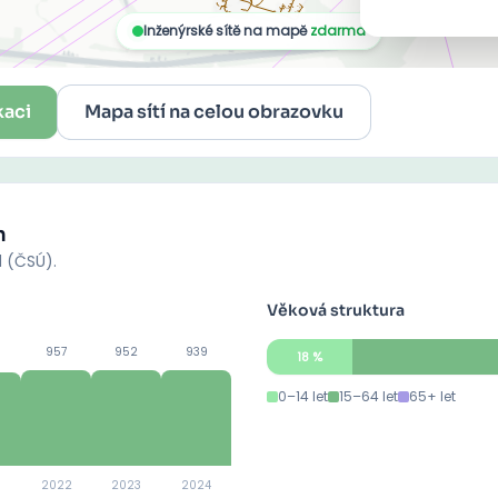
kaci
Mapa sítí na celou obrazovku
n
d (ČSÚ).
Věková struktura
957
952
939
18
%
0–14 let
15–64 let
65+ let
2022
2023
2024