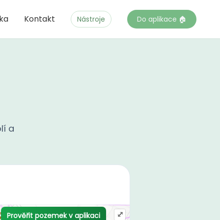
čka
Kontakt
Nástroje
Do aplikace 🏠
lí a