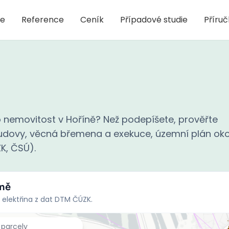
je
Reference
Ceník
Případové studie
Příru
 nemovitost v Hoříně? Než podepíšete, prověřte
 budovy, věcná břemena a exekuce, územní plán oko
ZK, ČSÚ).
íně
 elektřina z dat DTM ČÚZK.