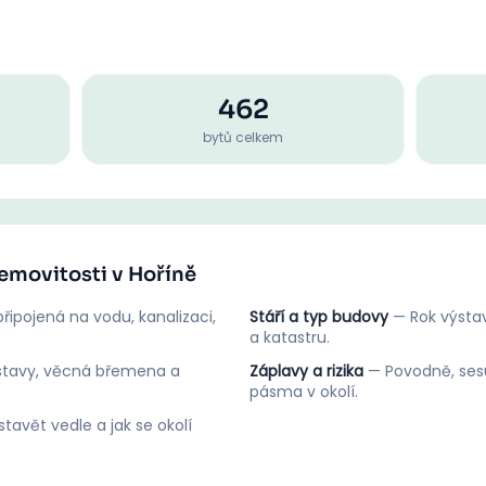
462
bytů celkem
nemovitosti v Hoříně
řipojená na vodu, kanalizaci,
Stáří a typ budovy
—
Rok výstav
a katastru.
stavy, věcná břemena a
Záplavy a rizika
—
Povodně, ses
pásma v okolí.
tavět vedle a jak se okolí