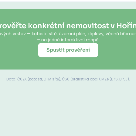
rověřte konkrétní nemovitost v Hoří
vých vrstev — katastr, sítě, územní plán, záplavy, věcná břemen
— na jedné interaktivní mapě.
Spustit prověření
Data: ČÚZK (katastr, DTM sítě), ČSÚ (statistika obcí), MZe (LPIS, BPEJ).