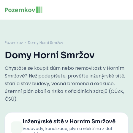
Pozemkov
›
Domy Horní Smržov
Domy Horní Smržov
Chystáte se koupit dům nebo nemovitost v Horním
Smržově? Než podepíšete, prověřte inženýrské sítě,
stáří a stav budovy, věcná břemena a exekuce,
územní plán okolí a rizika z oficiálních zdrojů (ČÚZK,
ČSÚ).
Inženýrské sítě
v Horním Smržově
Vodovody, kanalizace, plyn a elektřina z dat