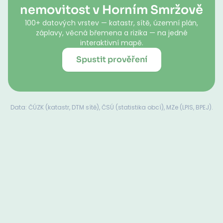
nemovitost v Horním Smržově
100+ datových vrstev — katastr, sítě, územní plán,
záplavy, věcná břemena a rizika — na jedné
interaktivní mapě.
Spustit prověření
Data: ČÚZK (katastr, DTM sítě), ČSÚ (statistika obcí), MZe (LPIS, BPEJ).