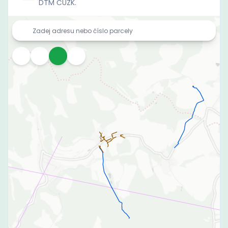
DTM ČÚZK.