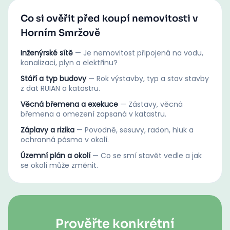
Co si ověřit před koupí nemovitosti v
Horním Smržově
Inženýrské sítě
—
Je nemovitost připojená na vodu,
kanalizaci, plyn a elektřinu?
Stáří a typ budovy
—
Rok výstavby, typ a stav stavby
z dat RUIAN a katastru.
Věcná břemena a exekuce
—
Zástavy, věcná
břemena a omezení zapsaná v katastru.
Záplavy a rizika
—
Povodně, sesuvy, radon, hluk a
ochranná pásma v okolí.
Územní plán a okolí
—
Co se smí stavět vedle a jak
se okolí může změnit.
Prověřte konkrétní