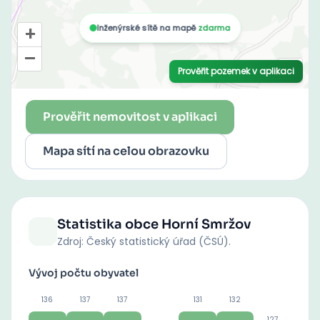
Prověřit nemovitost v aplikaci
Mapa sítí na celou obrazovku
Statistika obce
Horní Smržov
Zdroj: Český statistický úřad (ČSÚ).
Vývoj počtu obyvatel
136
137
137
131
132
127