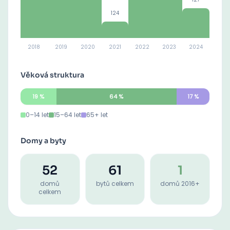
124
2018
2019
2020
2021
2022
2023
2024
Věková struktura
19
%
64
%
17
%
0–14 let
15–64 let
65+ let
Domy a byty
52
61
1
domů
bytů celkem
domů 2016+
celkem