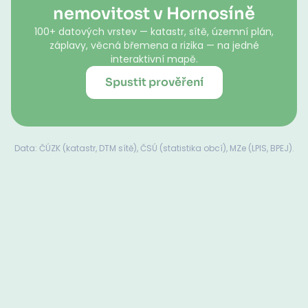
nemovitost v Hornosíně
100+ datových vrstev — katastr, sítě, územní plán,
záplavy, věcná břemena a rizika — na jedné
interaktivní mapě.
Spustit prověření
Data: ČÚZK (katastr, DTM sítě), ČSÚ (statistika obcí), MZe (LPIS, BPEJ).