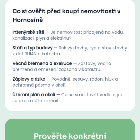
Co si ověřit před koupí nemovitosti v
Hornosíně
Inženýrské sítě
—
Je nemovitost připojená na vodu,
kanalizaci, plyn a elektřinu?
Stáří a typ budovy
—
Rok výstavby, typ a stav stavby
z dat RUIAN a katastru.
Věcná břemena a exekuce
—
Zástavy, věcná
břemena a omezení zapsaná v katastru.
Záplavy a rizika
—
Povodně, sesuvy, radon, hluk a
ochranná pásma v okolí.
Územní plán a okolí
—
Co se smí stavět vedle a jak
se okolí může změnit.
Prověřte konkrétní