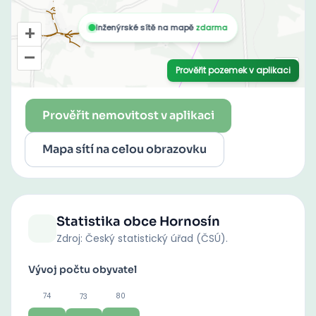
Prověřit nemovitost v aplikaci
Mapa sítí na celou obrazovku
Statistika obce
Hornosín
Zdroj: Český statistický úřad (ČSÚ).
Vývoj počtu obyvatel
74
80
73