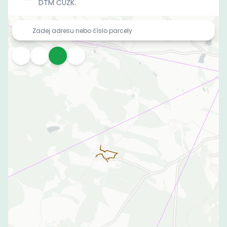
DTM ČÚZK.