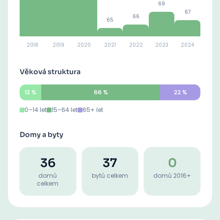
69
67
66
65
2018
2019
2020
2021
2022
2023
2024
Věková struktura
12
%
66
%
22
%
0–14 let
15–64 let
65+ let
Domy a byty
36
37
0
domů
bytů celkem
domů 2016+
celkem