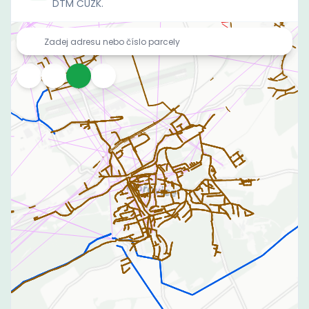
DTM ČÚZK.