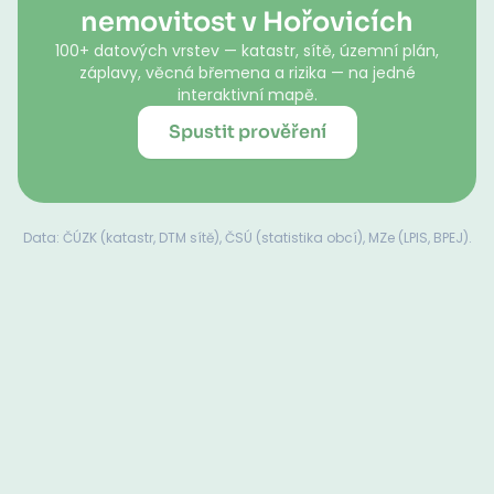
nemovitost v Hořovicích
100+ datových vrstev — katastr, sítě, územní plán,
záplavy, věcná břemena a rizika — na jedné
interaktivní mapě.
Spustit prověření
Data: ČÚZK (katastr, DTM sítě), ČSÚ (statistika obcí), MZe (LPIS, BPEJ).