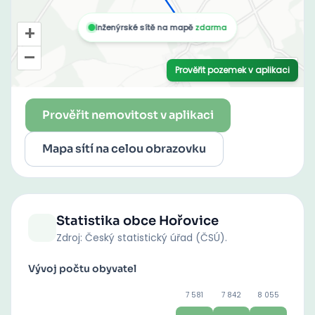
Prověřit nemovitost v aplikaci
Mapa sítí na celou obrazovku
Statistika obce
Hořovice
Zdroj: Český statistický úřad (ČSÚ).
Vývoj počtu obyvatel
7 581
7 842
8 055