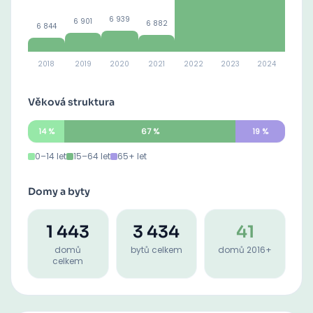
6 939
6 901
6 882
6 844
2018
2019
2020
2021
2022
2023
2024
Věková struktura
14
%
67
%
19
%
0–14 let
15–64 let
65+ let
Domy a byty
1 443
3 434
41
domů
bytů celkem
domů 2016+
celkem