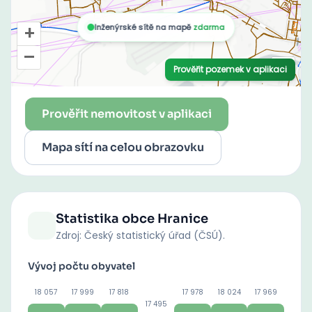
Prověřit nemovitost v aplikaci
Mapa sítí na celou obrazovku
Statistika obce
Hranice
Zdroj: Český statistický úřad (ČSÚ).
Vývoj počtu obyvatel
18 057
17 999
17 818
17 978
18 024
17 969
17 495