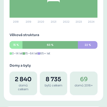
2018
2019
2020
2021
2022
2023
2024
Věková struktura
15
%
63
%
22
%
0–14 let
15–64 let
65+ let
Domy a byty
2 840
8 735
69
domů
bytů celkem
domů 2016+
celkem