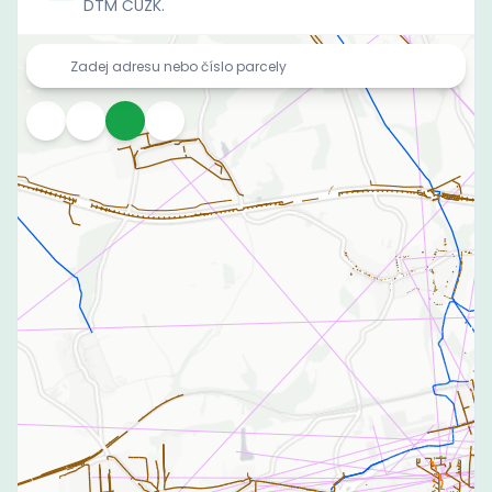
DTM ČÚZK.