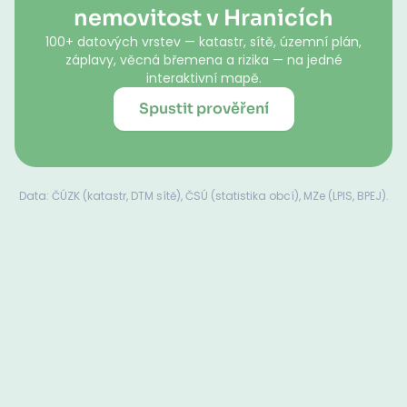
nemovitost v Hranicích
100+ datových vrstev — katastr, sítě, územní plán,
záplavy, věcná břemena a rizika — na jedné
interaktivní mapě.
Spustit prověření
Data: ČÚZK (katastr, DTM sítě), ČSÚ (statistika obcí), MZe (LPIS, BPEJ).