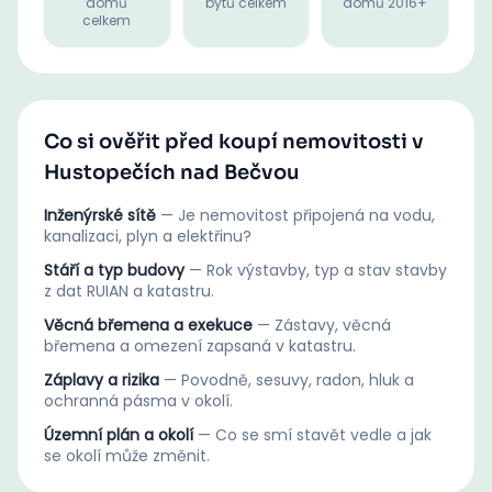
domů
bytů celkem
domů 2016+
celkem
Co si ověřit před koupí nemovitosti v
Hustopečích nad Bečvou
Inženýrské sítě
—
Je nemovitost připojená na vodu,
kanalizaci, plyn a elektřinu?
Stáří a typ budovy
—
Rok výstavby, typ a stav stavby
z dat RUIAN a katastru.
Věcná břemena a exekuce
—
Zástavy, věcná
břemena a omezení zapsaná v katastru.
Záplavy a rizika
—
Povodně, sesuvy, radon, hluk a
ochranná pásma v okolí.
Územní plán a okolí
—
Co se smí stavět vedle a jak
se okolí může změnit.