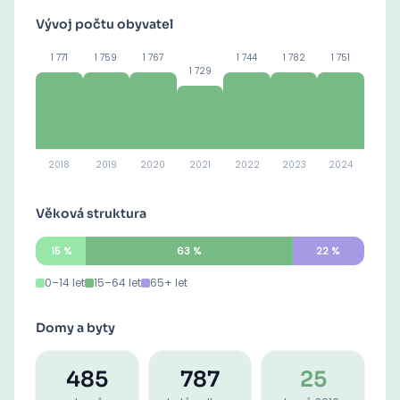
Vývoj počtu obyvatel
1 771
1 759
1 767
1 744
1 782
1 751
1 729
2018
2019
2020
2021
2022
2023
2024
Věková struktura
15
%
63
%
22
%
0–14 let
15–64 let
65+ let
Domy a byty
485
787
25