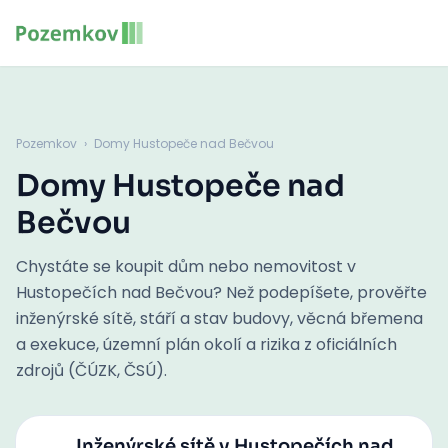
Pozemkov
›
Domy Hustopeče nad Bečvou
Domy Hustopeče nad
Bečvou
Chystáte se koupit dům nebo nemovitost v
Hustopečích nad Bečvou? Než podepíšete, prověřte
inženýrské sítě, stáří a stav budovy, věcná břemena
a exekuce, územní plán okolí a rizika z oficiálních
zdrojů (ČÚZK, ČSÚ).
Inženýrské sítě
v Hustopečích nad