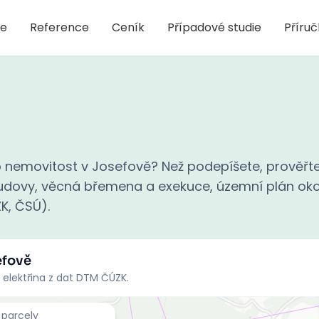
je
Reference
Ceník
Případové studie
Příru
 nemovitost v Josefově? Než podepíšete, prověřt
 budovy, věcná břemena a exekuce, územní plán oko
ZK, ČSÚ).
efově
 elektřina z dat DTM ČÚZK.