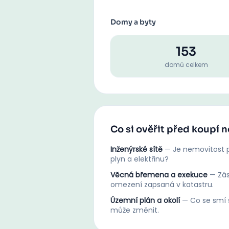
Domy a byty
153
domů celkem
Co si ověřit před koupí 
Inženýrské sítě
—
Je nemovitost p
plyn a elektřinu?
Věcná břemena a exekuce
—
Zá
omezení zapsaná v katastru.
Územní plán a okolí
—
Co se smí s
může změnit.