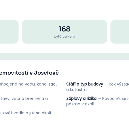
168
bytů celkem
nemovitosti v Josefově
řipojená na vodu, kanalizaci,
Stáří a typ budovy
—
Rok výstav
a katastru.
stavy, věcná břemena a
Záplavy a rizika
—
Povodně, ses
pásma v okolí.
tavět vedle a jak se okolí