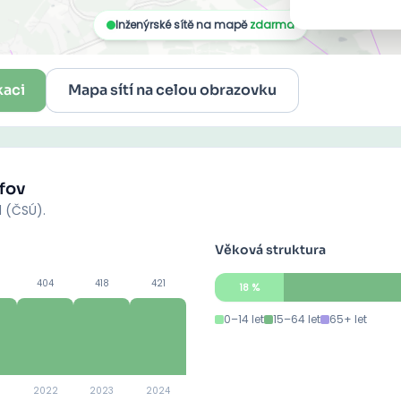
kaci
Mapa sítí na celou obrazovku
fov
d (ČSÚ).
Věková struktura
404
418
421
18
%
0–14 let
15–64 let
65+ let
2022
2023
2024