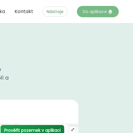
čka
Kontakt
Nástroje
Do aplikace 🏠
e
lí a