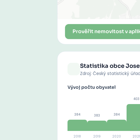
Prověřit nemovitost v apli
Statistika obce
Jose
Zdroj: Český statistický úřa
Vývoj počtu obyvatel
403
384
384
383
2018
2019
2020
2021