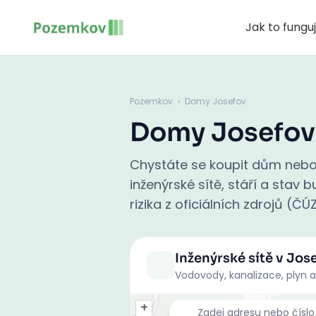
Jak to fungu
Pozemkov
›
Domy Josefov
Domy Josefov
Chystáte se koupit dům nebo
inženýrské sítě, stáří a stav
rizika z oficiálních zdrojů (ČÚ
Inženýrské sítě
v Jos
Vodovody, kanalizace, plyn a