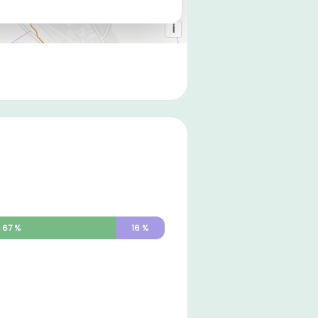
67
%
16
%