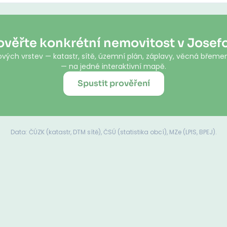
ověřte konkrétní nemovitost v Josef
vých vrstev — katastr, sítě, územní plán, záplavy, věcná břemen
— na jedné interaktivní mapě.
Spustit prověření
Data: ČÚZK (katastr, DTM sítě), ČSÚ (statistika obcí), MZe (LPIS, BPEJ).