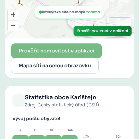
Prověřit nemovitost v aplikaci
Mapa sítí na celou obrazovku
Statistika obce
Karlštejn
Zdroj: Český statistický úřad (ČSÚ).
Vývoj počtu obyvatel
848
861
865
844
825
824