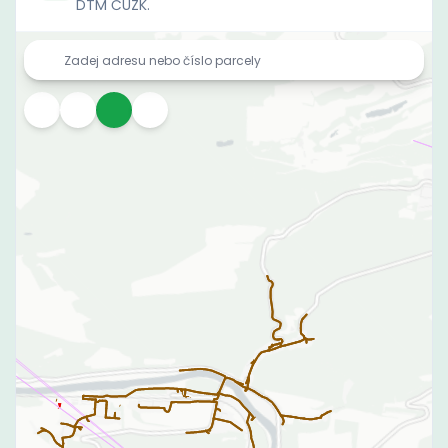
DTM ČÚZK.