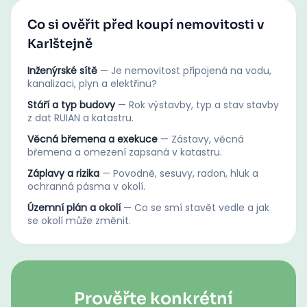
Co si ověřit před koupí nemovitosti v
Karlštejně
Inženýrské sítě
—
Je nemovitost připojená na vodu,
kanalizaci, plyn a elektřinu?
Stáří a typ budovy
—
Rok výstavby, typ a stav stavby
z dat RUIAN a katastru.
Věcná břemena a exekuce
—
Zástavy, věcná
břemena a omezení zapsaná v katastru.
Záplavy a rizika
—
Povodně, sesuvy, radon, hluk a
ochranná pásma v okolí.
Územní plán a okolí
—
Co se smí stavět vedle a jak
se okolí může změnit.
Prověřte konkrétní