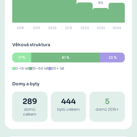
815
2018
2019
2020
2021
2022
2023
2024
Věková struktura
17
%
61
%
22
%
0–14 let
15–64 let
65+ let
Domy a byty
289
444
5
domů
bytů celkem
domů 2016+
celkem