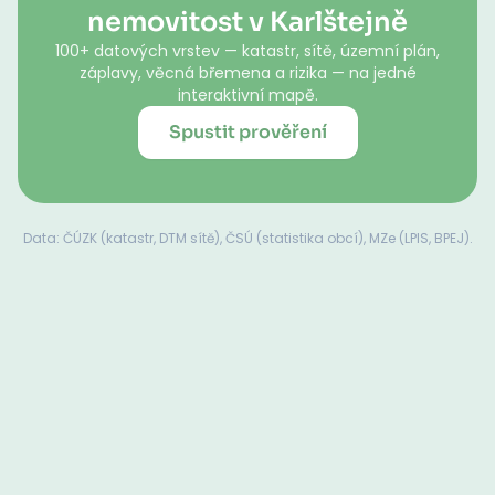
nemovitost v Karlštejně
100+ datových vrstev — katastr, sítě, územní plán,
záplavy, věcná břemena a rizika — na jedné
interaktivní mapě.
Spustit prověření
Data: ČÚZK (katastr, DTM sítě), ČSÚ (statistika obcí), MZe (LPIS, BPEJ).