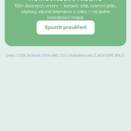
100+ datových vrstev — katastr, sítě, územní plán,
záplavy, věcná břemena a rizika — na jedné
interaktivní mapě.
Spustit prověření
Data: ČÚZK (katastr, DTM sítě), ČSÚ (statistika obcí), MZe (LPIS, BPEJ).