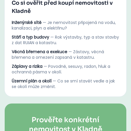
Co si ověřit před koupí nemovitosti v
Kladně
Inženýrské sítě
—
Je nemovitost připojená na vodu,
kanalizaci, plyn a elektřinu?
Stáří a typ budovy
—
Rok výstavby, typ a stav stavby
z dat RUIAN a katastru.
Věcná břemena a exekuce
—
Zástavy, věcná
břemena a omezení zapsaná v katastru.
Záplavy a rizika
—
Povodně, sesuvy, radon, hluk a
ochranná pásma v okolí.
Územní plán a okolí
—
Co se smí stavět vedle a jak
se okolí může změnit.
Prověřte konkrétní
nemovitost v Kladně