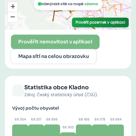
Prověřit nemovitost v aplikaci
Mapa sítí na celou obrazovku
Statistika obce
Kladno
Zdroj: Český statistický úřad (ČSÚ).
Vývoj počtu obyvatel
69 054
69 337
68 896
68 436
69 078
69 664
66 903