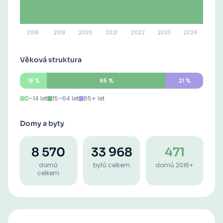
2018
2019
2020
2021
2022
2023
2024
Věková struktura
15
%
65
%
21
%
0–14 let
15–64 let
65+ let
Domy a byty
8 570
33 968
471
domů
bytů celkem
domů 2016+
celkem