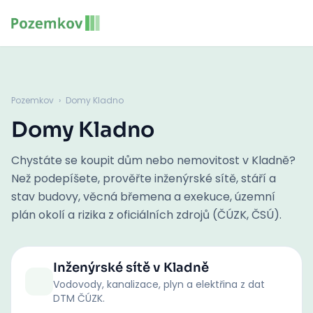
Pozemkov
›
Domy Kladno
Domy Kladno
Chystáte se koupit dům nebo nemovitost v Kladně?
Než podepíšete, prověřte inženýrské sítě, stáří a
stav budovy, věcná břemena a exekuce, územní
plán okolí a rizika z oficiálních zdrojů (ČÚZK, ČSÚ).
Inženýrské sítě
v Kladně
Vodovody, kanalizace, plyn a elektřina z dat
DTM ČÚZK.