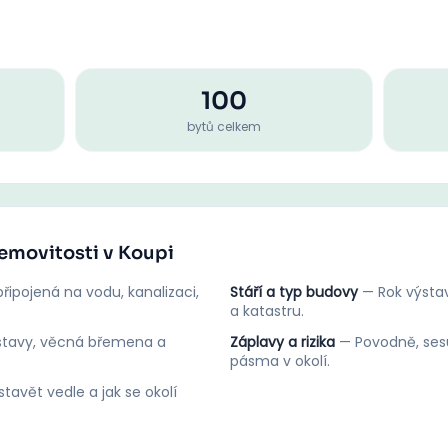
100
bytů celkem
nemovitosti v Koupi
řipojená na vodu, kanalizaci,
Stáří a typ budovy
—
Rok výstav
a katastru.
stavy, věcná břemena a
Záplavy a rizika
—
Povodně, ses
pásma v okolí.
tavět vedle a jak se okolí