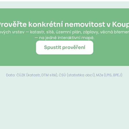
rověřte konkrétní nemovitost v Kou
vých vrstev — katastr, sítě, územní plán, záplavy, věcná břemen
— na jedné interaktivní mapě.
Spustit prověření
Data: ČÚZK (katastr, DTM sítě), ČSÚ (statistika obcí), MZe (LPIS, BPEJ).