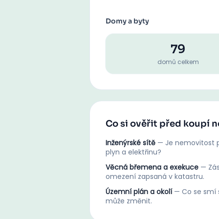
Domy a byty
79
domů celkem
Co si ověřit před koupí 
Inženýrské sítě
—
Je nemovitost p
plyn a elektřinu?
Věcná břemena a exekuce
—
Zá
omezení zapsaná v katastru.
Územní plán a okolí
—
Co se smí s
může změnit.