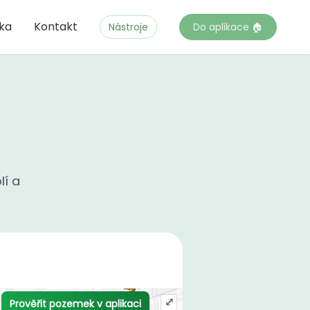
čka
Kontakt
Nástroje
Do aplikace 🏠
lí a