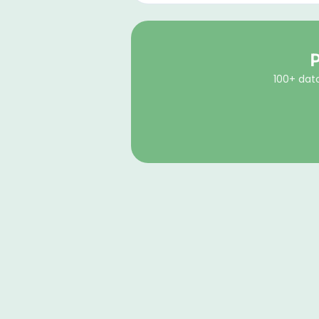
P
100+ dato