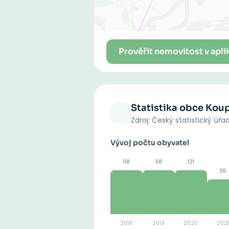
Prověřit nemovitost v apli
Statistika obce
Kou
Zdroj: Český statistický úřa
Vývoj počtu obyvatel
118
118
121
115
2018
2019
2020
2021