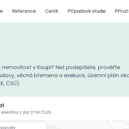
je
Reference
Ceník
Případové studie
Příru
 nemovitost v Koupi? Než podepíšete, prověřte
 budovy, věcná břemena a exekuce, územní plán oko
ZK, ČSÚ).
pi
 elektřina z dat DTM ČÚZK.