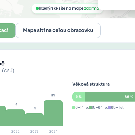
kaci
Mapa sítí na celou obrazovku
pě
d (ČSÚ).
Věková struktura
119
9
%
66
%
114
0–14 let
15–64 let
65+ let
113
2022
2023
2024