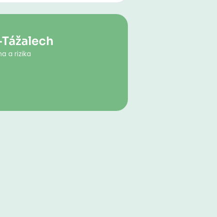
-Tážalech
a a rizika