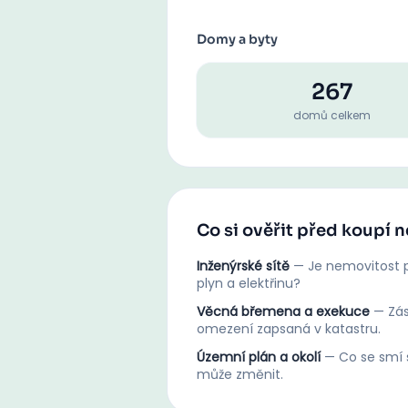
Domy a byty
267
domů celkem
Co si ověřit před koupí 
Inženýrské sítě
—
Je nemovitost p
plyn a elektřinu?
Věcná břemena a exekuce
—
Zá
omezení zapsaná v katastru.
Územní plán a okolí
—
Co se smí s
může změnit.