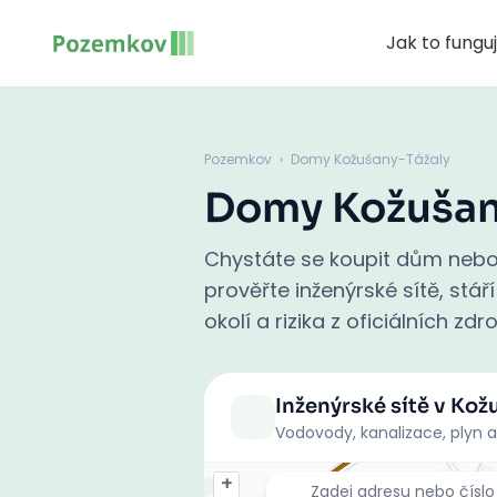
Jak to fungu
Pozemkov
›
Domy Kožušany-Tážaly
Domy Kožušan
Chystáte se koupit dům nebo
prověřte inženýrské sítě, st
okolí a rizika z oficiálních zd
Inženýrské sítě
v Kož
Vodovody, kanalizace, plyn a