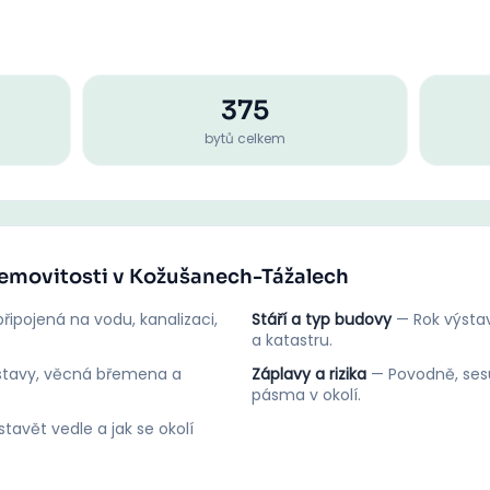
375
bytů celkem
nemovitosti v Kožušanech-Tážalech
řipojená na vodu, kanalizaci,
Stáří a typ budovy
—
Rok výstav
a katastru.
stavy, věcná břemena a
Záplavy a rizika
—
Povodně, ses
pásma v okolí.
tavět vedle a jak se okolí