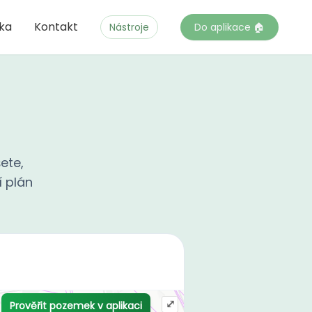
čka
Kontakt
Nástroje
Do aplikace 🏠
ete,
í plán