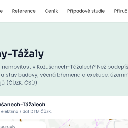
je
Reference
Ceník
Případové studie
Příru
y-Tážaly
 nemovitost v Kožušanech-Tážalech? Než podepíš
áří a stav budovy, věcná břemena a exekuce, územn
rojů (ČÚZK, ČSÚ).
ušanech-Tážalech
 elektřina z dat DTM ČÚZK.