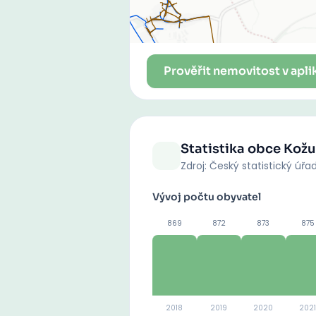
Prověřit nemovitost v apli
Statistika obce
Kožu
Zdroj: Český statistický úřa
Vývoj počtu obyvatel
869
872
873
875
2018
2019
2020
2021