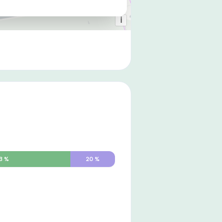
3
%
20
%