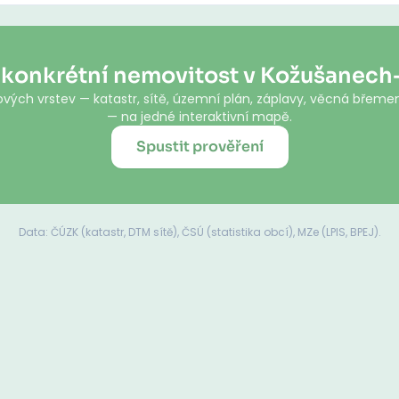
 konkrétní nemovitost v Kožušanech
vých vrstev — katastr, sítě, územní plán, záplavy, věcná břemen
— na jedné interaktivní mapě.
Spustit prověření
Data: ČÚZK (katastr, DTM sítě), ČSÚ (statistika obcí), MZe (LPIS, BPEJ).