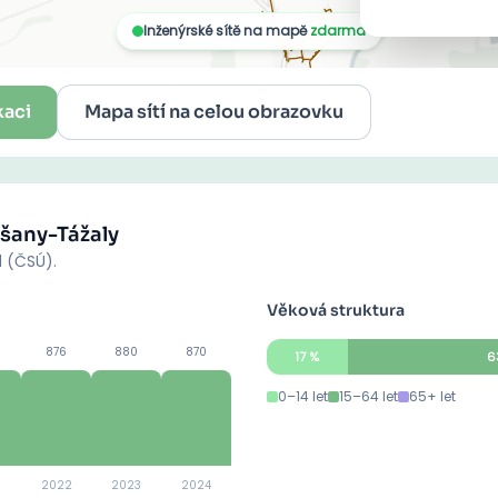
kaci
Mapa sítí na celou obrazovku
šany-Tážaly
d (ČSÚ).
Věková struktura
876
880
870
17
%
6
0–14 let
15–64 let
65+ let
2022
2023
2024