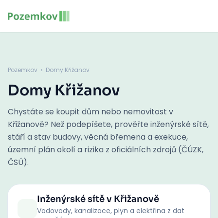
Pozemkov
›
Domy Křižanov
Domy Křižanov
Chystáte se koupit dům nebo nemovitost v
Křižanově? Než podepíšete, prověřte inženýrské sítě,
stáří a stav budovy, věcná břemena a exekuce,
územní plán okolí a rizika z oficiálních zdrojů (ČÚZK,
ČSÚ).
Inženýrské sítě
v Křižanově
Vodovody, kanalizace, plyn a elektřina z dat