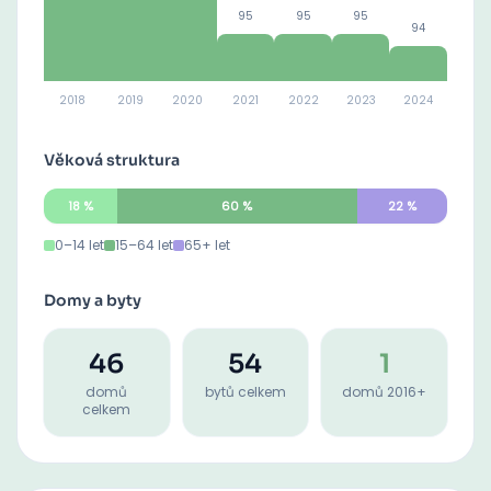
95
95
95
94
2018
2019
2020
2021
2022
2023
2024
Věková struktura
18
%
60
%
22
%
0–14 let
15–64 let
65+ let
Domy a byty
46
54
1
domů
bytů celkem
domů 2016+
celkem