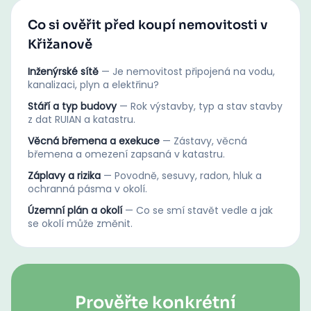
Co si ověřit před koupí nemovitosti v
Křižanově
Inženýrské sítě
—
Je nemovitost připojená na vodu,
kanalizaci, plyn a elektřinu?
Stáří a typ budovy
—
Rok výstavby, typ a stav stavby
z dat RUIAN a katastru.
Věcná břemena a exekuce
—
Zástavy, věcná
břemena a omezení zapsaná v katastru.
Záplavy a rizika
—
Povodně, sesuvy, radon, hluk a
ochranná pásma v okolí.
Územní plán a okolí
—
Co se smí stavět vedle a jak
se okolí může změnit.
Prověřte konkrétní