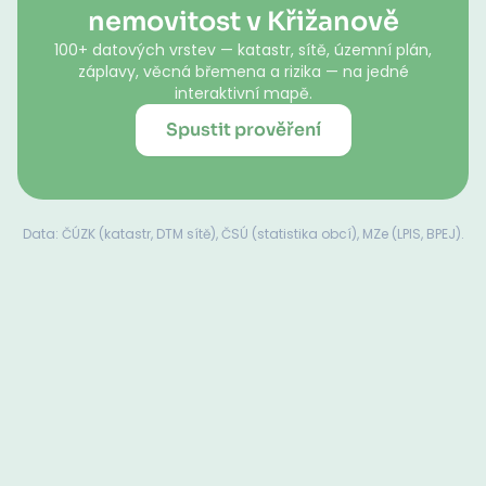
nemovitost v Křižanově
100+ datových vrstev — katastr, sítě, územní plán,
záplavy, věcná břemena a rizika — na jedné
interaktivní mapě.
Spustit prověření
Data: ČÚZK (katastr, DTM sítě), ČSÚ (statistika obcí), MZe (LPIS, BPEJ).