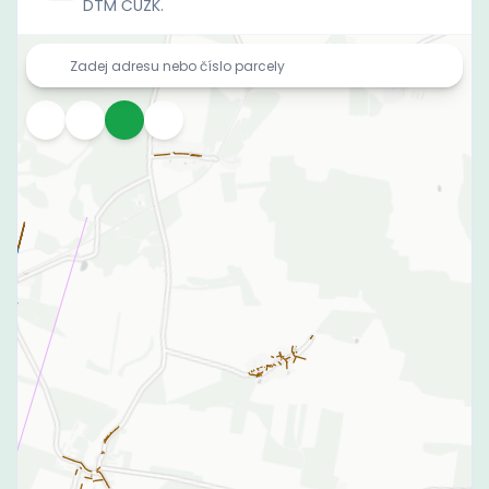
DTM ČÚZK.