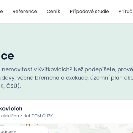
je
Reference
Ceník
Případové studie
Příru
ice
nemovitost v Kvítkovicích? Než podepíšete, prově
 budovy, věcná břemena a exekuce, územní plán oko
ZK, ČSÚ).
kovicích
 elektřina z dat DTM ČÚZK.