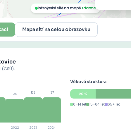
kaci
Mapa sítí na celou obrazovku
kovice
d (ČSÚ).
Věková struktura
133
137
20
%
130
0–14 let
15–64 let
65+ let
2022
2023
2024