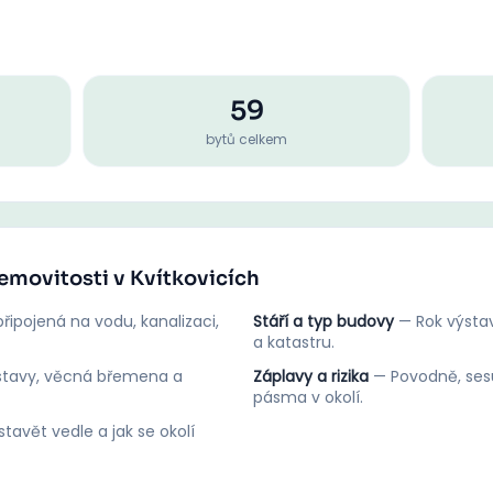
59
bytů celkem
nemovitosti v Kvítkovicích
řipojená na vodu, kanalizaci,
Stáří a typ budovy
—
Rok výstav
a katastru.
stavy, věcná břemena a
Záplavy a rizika
—
Povodně, ses
pásma v okolí.
tavět vedle a jak se okolí