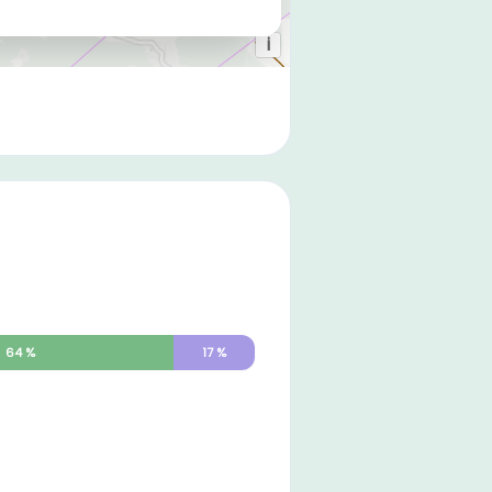
64
%
17
%