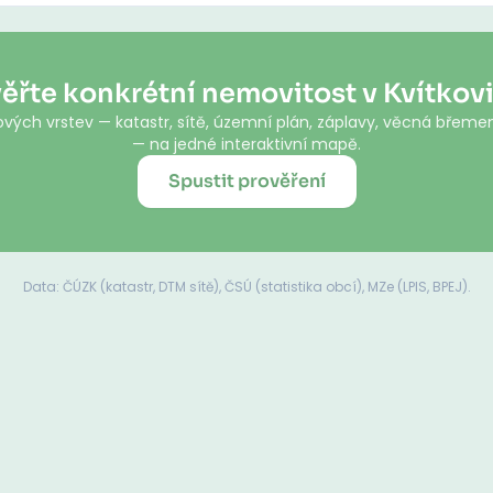
ěřte konkrétní nemovitost v Kvítkov
vých vrstev — katastr, sítě, územní plán, záplavy, věcná břemen
— na jedné interaktivní mapě.
Spustit prověření
Data: ČÚZK (katastr, DTM sítě), ČSÚ (statistika obcí), MZe (LPIS, BPEJ).