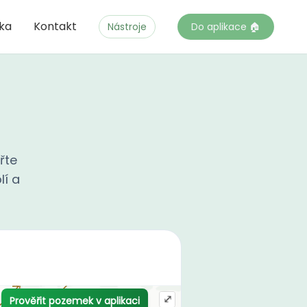
čka
Kontakt
Nástroje
Do aplikace 🏠
řte
lí a