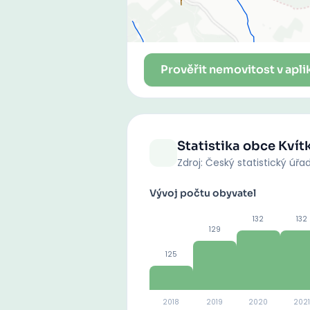
Prověřit nemovitost v apli
Statistika obce
Kvít
Zdroj: Český statistický úřa
Vývoj počtu obyvatel
132
132
129
125
2018
2019
2020
2021