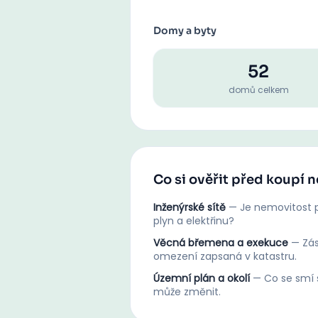
Domy a byty
52
domů celkem
Co si ověřit před koupí 
Inženýrské sítě
—
Je nemovitost p
plyn a elektřinu?
Věcná břemena a exekuce
—
Zá
omezení zapsaná v katastru.
Územní plán a okolí
—
Co se smí s
může změnit.