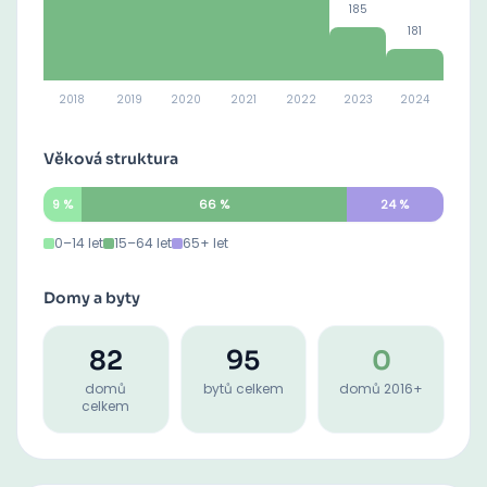
185
181
2018
2019
2020
2021
2022
2023
2024
Věková struktura
9
%
66
%
24
%
0–14 let
15–64 let
65+ let
Domy a byty
82
95
0
domů
bytů celkem
domů 2016+
celkem