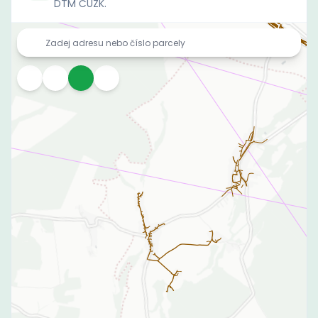
DTM ČÚZK.