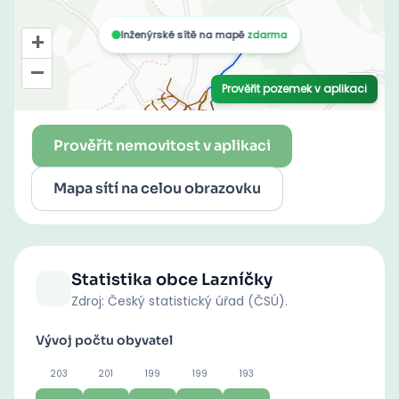
Prověřit nemovitost v aplikaci
Mapa sítí na celou obrazovku
Statistika obce
Lazníčky
Zdroj: Český statistický úřad (ČSÚ).
Vývoj počtu obyvatel
203
201
199
199
193