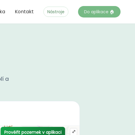
čka
Kontakt
Nástroje
Do aplikace 🏠
lí a