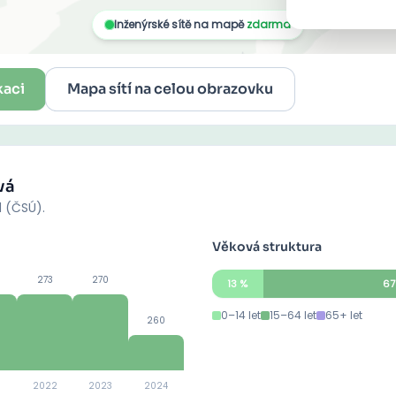
kaci
Mapa sítí na celou obrazovku
vá
d (ČSÚ).
Věková struktura
273
270
13
%
67
0–14 let
15–64 let
65+ let
260
2022
2023
2024