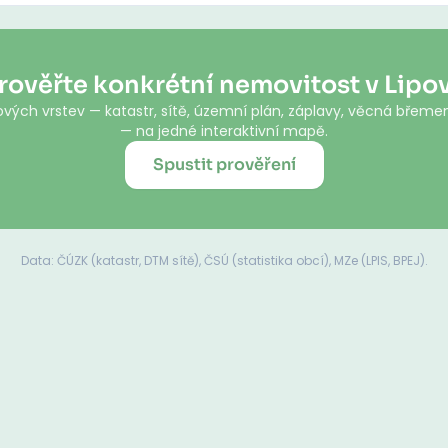
rověřte konkrétní nemovitost v Lipo
vých vrstev — katastr, sítě, územní plán, záplavy, věcná břemen
— na jedné interaktivní mapě.
Spustit prověření
Data: ČÚZK (katastr, DTM sítě), ČSÚ (statistika obcí), MZe (LPIS, BPEJ).