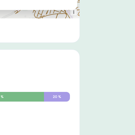
%
20
%