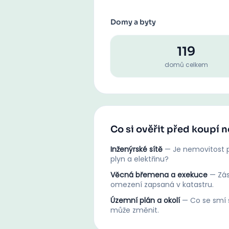
Domy a byty
119
domů celkem
Co si ověřit před koupí 
Inženýrské sítě
—
Je nemovitost p
plyn a elektřinu?
Věcná břemena a exekuce
—
Zá
omezení zapsaná v katastru.
Územní plán a okolí
—
Co se smí s
může změnit.