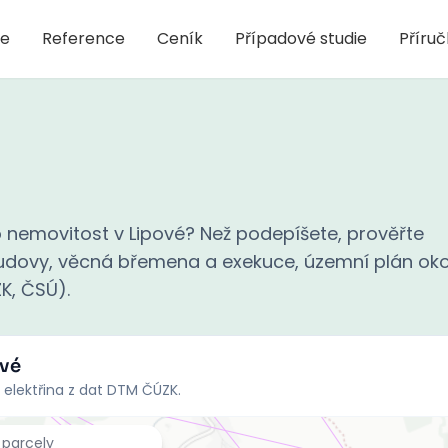
je
Reference
Ceník
Případové studie
Příru
nemovitost v Lipové? Než podepíšete, prověřte
 budovy, věcná břemena a exekuce, územní plán oko
ZK, ČSÚ).
ové
 elektřina z dat DTM ČÚZK.