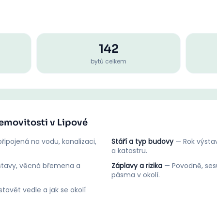
142
bytů celkem
nemovitosti v Lipové
řipojená na vodu, kanalizaci,
Stáří a typ budovy
—
Rok výstav
a katastru.
stavy, věcná břemena a
Záplavy a rizika
—
Povodně, ses
pásma v okolí.
tavět vedle a jak se okolí