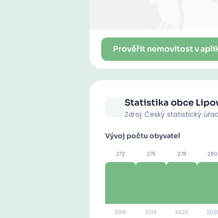
Prověřit nemovitost v apli
Statistika obce
Lipo
Zdroj: Český statistický úřa
Vývoj počtu obyvatel
272
275
278
280
2018
2019
2020
2021