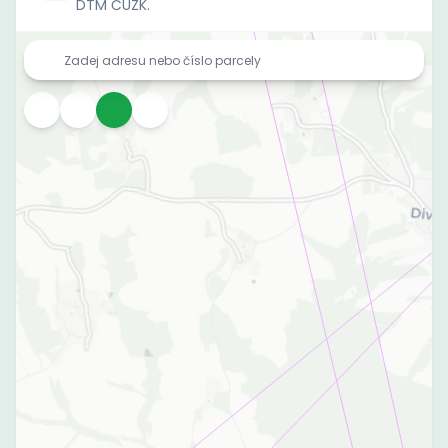
DTM ČÚZK.