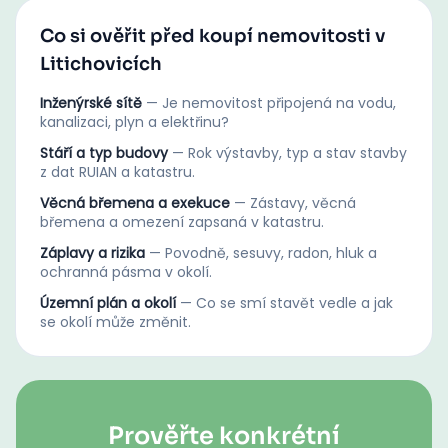
Co si ověřit před koupí nemovitosti v
Litichovicích
Inženýrské sítě
—
Je nemovitost připojená na vodu,
kanalizaci, plyn a elektřinu?
Stáří a typ budovy
—
Rok výstavby, typ a stav stavby
z dat RUIAN a katastru.
Věcná břemena a exekuce
—
Zástavy, věcná
břemena a omezení zapsaná v katastru.
Záplavy a rizika
—
Povodně, sesuvy, radon, hluk a
ochranná pásma v okolí.
Územní plán a okolí
—
Co se smí stavět vedle a jak
se okolí může změnit.
Prověřte konkrétní