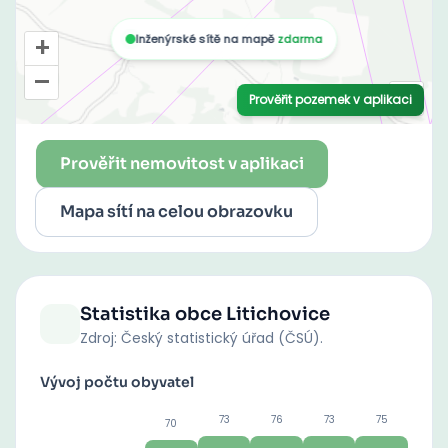
Prověřit nemovitost v aplikaci
Mapa sítí na celou obrazovku
Statistika obce
Litichovice
Zdroj: Český statistický úřad (ČSÚ).
Vývoj počtu obyvatel
73
76
73
75
70