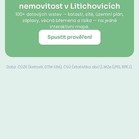
nemovitost v Litichovicích
100+ datových vrstev — katastr, sítě, územní plán,
záplavy, věcná břemena a rizika — na jedné
interaktivní mapě.
Spustit prověření
Data: ČÚZK (katastr, DTM sítě), ČSÚ (statistika obcí), MZe (LPIS, BPEJ).