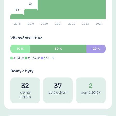
66
64
2018
2019
2020
2021
2022
2023
2024
Věková struktura
20
%
60
%
20
%
0–14 let
15–64 let
65+ let
Domy a byty
32
37
2
domů
bytů celkem
domů 2016+
celkem