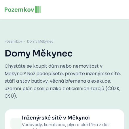
Pozemkov
›
Domy Měkynec
Domy Měkynec
Chystáte se koupit dům nebo nemovitost v
Měkynci? Než podepíšete, prověřte inženýrské sítě,
stáří a stav budovy, věcná břemena a exekuce,
územní plán okolí a rizika z oficiálních zdrojů (ČÚZK,
ČSÚ).
Inženýrské sítě
v Měkynci
Vodovody, kanalizace, plyn a elektřina z dat