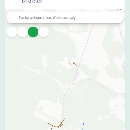
DTM ČÚZK.