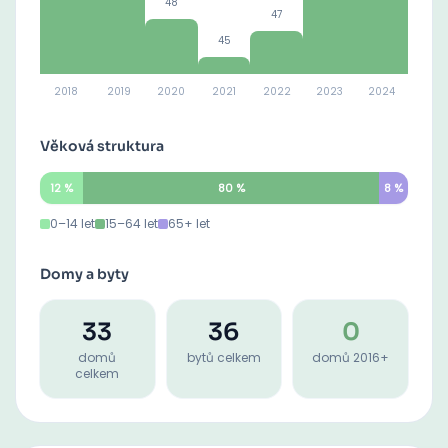
48
47
45
2018
2019
2020
2021
2022
2023
2024
Věková struktura
12
%
80
%
8
%
0–14 let
15–64 let
65+ let
Domy a byty
33
36
0
domů
bytů celkem
domů 2016+
celkem