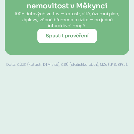
nemovitost v Měkynci
100+ datových vrstev — katastr, sítě, územní plán,
záplavy, věcná břemena a rizika — na jedné
interaktivní mapě.
Spustit prověření
Data: ČÚZK (katastr, DTM sítě), ČSÚ (statistika obcí), MZe (LPIS, BPEJ).