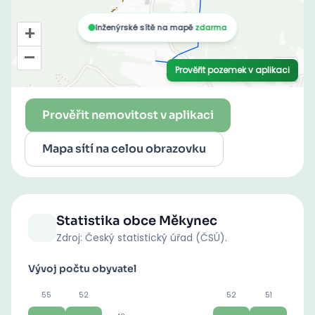
Prověřit nemovitost v aplikaci
Mapa sítí na celou obrazovku
Statistika obce
Měkynec
Zdroj: Český statistický úřad (ČSÚ).
Vývoj počtu obyvatel
55
52
52
51