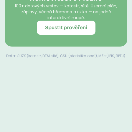
100+ datových vrstev — katastr, sítě, územní plán,
záplavy, věcná břemena a rizika — na jedné
interaktivní mapě.
Spustit prověření
Data: ČÚZK (katastr, DTM sítě), ČSÚ (statistika obcí), MZe (LPIS, BPEJ).