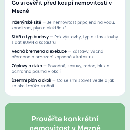
Co si ověřit před koupí nemovitosti v
Mezné
Inženýrské sítě
—
Je nemovitost připojená na vodu,
kanalizaci, plyn a elektřinu?
Stáří a typ budovy
—
Rok výstavby, typ a stav stavby
z dat RUIAN a katastru.
Věcná břemena a exekuce
—
Zástavy, věcná
břemena a omezení zapsaná v katastru.
Záplavy a rizika
—
Povodně, sesuvy, radon, hluk a
ochranná pásma v okolí.
Územní plán a okolí
—
Co se smí stavět vedle a jak
se okolí může změnit.
Prověřte konkrétní
nemovitost v Mezné