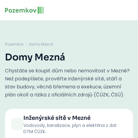
Pozemkov
›
Domy Mezná
Domy Mezná
Chystáte se koupit dům nebo nemovitost v Mezné?
Než podepíšete, prověřte inženýrské sítě, stáří a
stav budovy, věcná břemena a exekuce, územní
plán okolí a rizika z oficiálních zdrojů (ČÚZK, ČSÚ).
Inženýrské sítě
v Mezné
Vodovody, kanalizace, plyn a elektřina z dat
DTM ČÚZK.