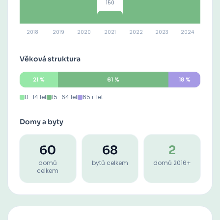
150
2018
2019
2020
2021
2022
2023
2024
Věková struktura
21
%
61
%
18
%
0–14 let
15–64 let
65+ let
Domy a byty
60
68
2
domů
bytů celkem
domů 2016+
celkem