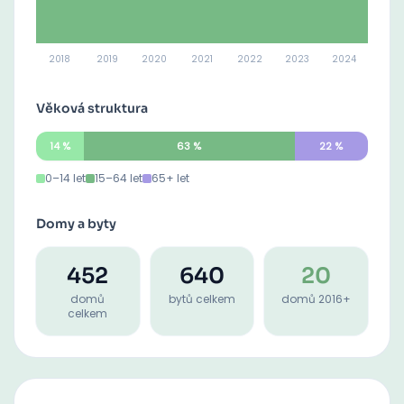
2018
2019
2020
2021
2022
2023
2024
Věková struktura
14
%
63
%
22
%
0–14 let
15–64 let
65+ let
Domy a byty
452
640
20
domů
bytů celkem
domů 2016+
celkem