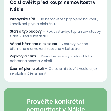
Co si ověřit před koupí nemovitosti v
Nákle
Inženýrské sítě
—
Je nemovitost připojená na vodu,
kanalizaci, plyn a elektřinu?
Stáří a typ budovy
—
Rok výstavby, typ a stav stavby
z dat RUIAN a katastru.
Věcná břemena a exekuce
—
Zástavy, věcná
břemena a omezení zapsaná v katastru.
Záplavy a rizika
—
Povodně, sesuvy, radon, hluk a
ochranná pásma v okolí.
Územní plán a okolí
—
Co se smí stavět vedle a jak
se okolí může změnit.
Prověřte konkrétní
nemovitost v Nákle