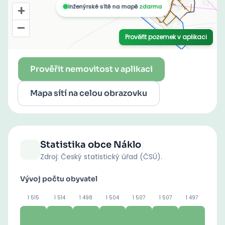
Prověřit nemovitost v aplikaci
Mapa sítí na celou obrazovku
Statistika obce
Náklo
Zdroj: Český statistický úřad (ČSÚ).
Vývoj počtu obyvatel
1 515
1 514
1 498
1 504
1 507
1 507
1 497