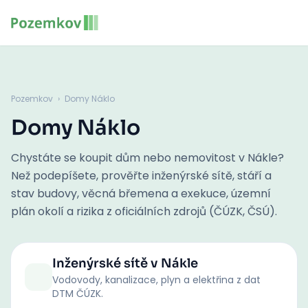
Pozemkov
›
Domy Náklo
Domy Náklo
Chystáte se koupit dům nebo nemovitost v Nákle?
Než podepíšete, prověřte inženýrské sítě, stáří a
stav budovy, věcná břemena a exekuce, územní
plán okolí a rizika z oficiálních zdrojů (ČÚZK, ČSÚ).
Inženýrské sítě
v Nákle
Vodovody, kanalizace, plyn a elektřina z dat
DTM ČÚZK.