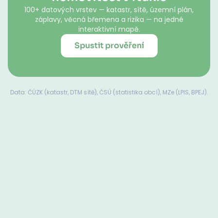
100+ datových vrstev — katastr, sítě, územní plán,
záplavy, věcná břemena a rizika — na jedné
interaktivní mapě.
Spustit prověření
Data: ČÚZK (katastr, DTM sítě), ČSÚ (statistika obcí), MZe (LPIS, BPEJ).