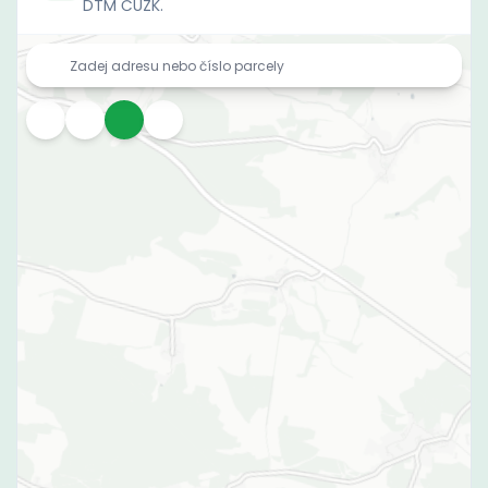
DTM ČÚZK.