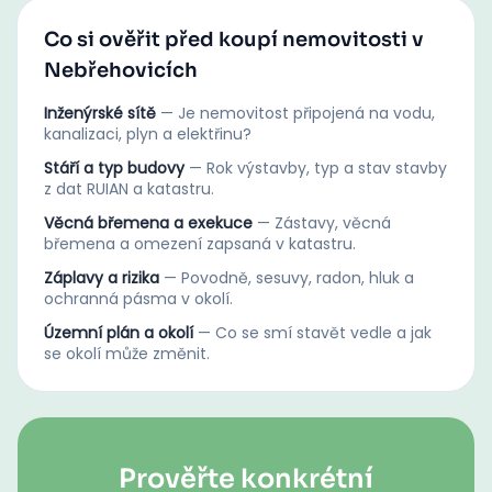
Co si ověřit před koupí nemovitosti v
Nebřehovicích
Inženýrské sítě
—
Je nemovitost připojená na vodu,
kanalizaci, plyn a elektřinu?
Stáří a typ budovy
—
Rok výstavby, typ a stav stavby
z dat RUIAN a katastru.
Věcná břemena a exekuce
—
Zástavy, věcná
břemena a omezení zapsaná v katastru.
Záplavy a rizika
—
Povodně, sesuvy, radon, hluk a
ochranná pásma v okolí.
Územní plán a okolí
—
Co se smí stavět vedle a jak
se okolí může změnit.
Prověřte konkrétní