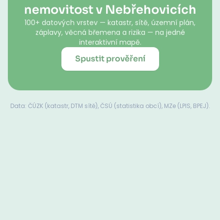
nemovitost v Nebřehovicích
100+ datových vrstev — katastr, sítě, územní plán,
záplavy, věcná břemena a rizika — na jedné
interaktivní mapě.
Spustit prověření
Data: ČÚZK (katastr, DTM sítě), ČSÚ (statistika obcí), MZe (LPIS, BPEJ).