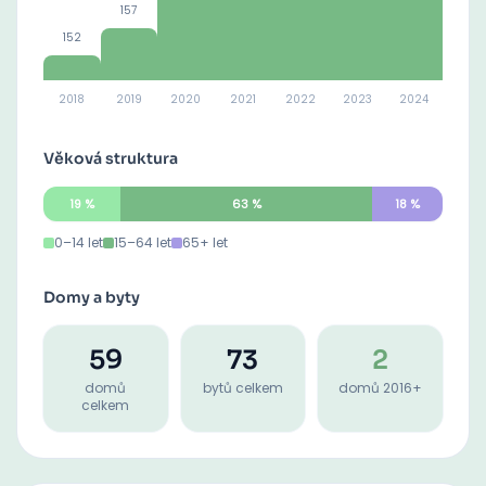
157
152
2018
2019
2020
2021
2022
2023
2024
Věková struktura
19
%
63
%
18
%
0–14 let
15–64 let
65+ let
Domy a byty
59
73
2
domů
bytů celkem
domů 2016+
celkem