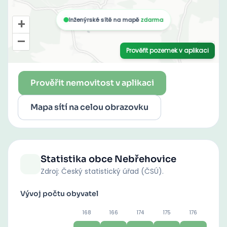
Prověřit nemovitost v aplikaci
Mapa sítí na celou obrazovku
Statistika obce
Nebřehovice
Zdroj: Český statistický úřad (ČSÚ).
Vývoj počtu obyvatel
168
166
174
175
176