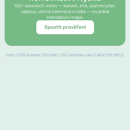
100+ datových vrstev — katastr, sítě, územní plán,
záplavy, věcná břemena a rizika — na jedné
interaktivní mapě.
Spustit prověření
Data: ČÚZK (katastr, DTM sítě), ČSÚ (statistika obcí), MZe (LPIS, BPEJ).