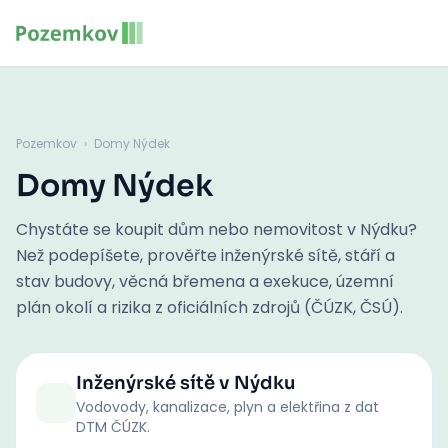
Pozemkov
›
Domy Nýdek
Domy Nýdek
Chystáte se koupit dům nebo nemovitost v Nýdku?
Než podepíšete, prověřte inženýrské sítě, stáří a
stav budovy, věcná břemena a exekuce, územní
plán okolí a rizika z oficiálních zdrojů (ČÚZK, ČSÚ).
Inženýrské sítě
v Nýdku
Vodovody, kanalizace, plyn a elektřina z dat
DTM ČÚZK.