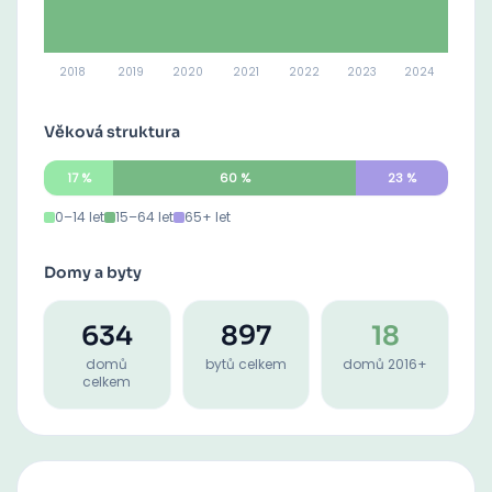
2018
2019
2020
2021
2022
2023
2024
Věková struktura
17
%
60
%
23
%
0–14 let
15–64 let
65+ let
Domy a byty
634
897
18
domů
bytů celkem
domů 2016+
celkem