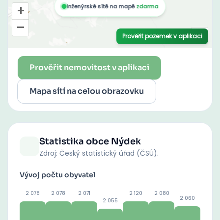
Prověřit nemovitost v aplikaci
Mapa sítí na celou obrazovku
Statistika obce
Nýdek
Zdroj: Český statistický úřad (ČSÚ).
Vývoj počtu obyvatel
2 078
2 078
2 071
2 120
2 080
2 060
2 055