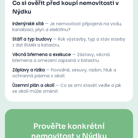
Co si ověřit před koupí nemovitosti v
Nýdku
Inženýrské sítě
—
Je nemovitost připojená na vodu,
kanalizaci, plyn a elektřinu?
Stáří a typ budovy
—
Rok výstavby, typ a stav stavby
z dat RUIAN a katastru.
Věcná břemena a exekuce
—
Zástavy, věcná
břemena a omezení zapsaná v katastru.
Záplavy a rizika
—
Povodně, sesuvy, radon, hluk a
ochranná pásma v okolí.
Územní plán a okolí
—
Co se smí stavět vedle a jak
se okolí může změnit.
Prověřte konkrétní
nemovitost v Nýdku