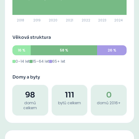
2018
2019
2020
2021
2022
2023
2024
Věková struktura
16
%
58
%
26
%
0–14 let
15–64 let
65+ let
Domy a byty
98
111
0
domů
bytů celkem
domů 2016+
celkem