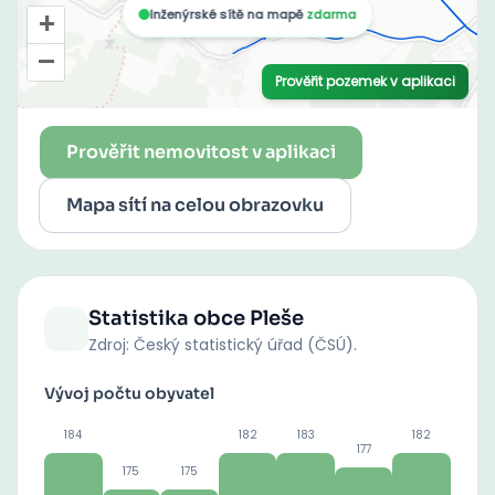
Prověřit nemovitost v aplikaci
Mapa sítí na celou obrazovku
Statistika obce
Pleše
Zdroj: Český statistický úřad (ČSÚ).
Vývoj počtu obyvatel
184
182
183
182
177
175
175