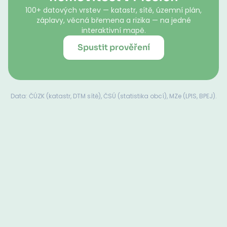
100+ datových vrstev — katastr, sítě, územní plán,
záplavy, věcná břemena a rizika — na jedné
interaktivní mapě.
Spustit prověření
Data: ČÚZK (katastr, DTM sítě), ČSÚ (statistika obcí), MZe (LPIS, BPEJ).