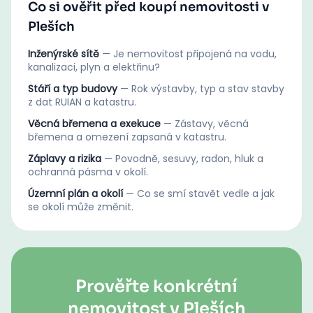
Co si ověřit před koupí nemovitosti v
Pleších
Inženýrské sítě
—
Je nemovitost připojená na vodu,
kanalizaci, plyn a elektřinu?
Stáří a typ budovy
—
Rok výstavby, typ a stav stavby
z dat RUIAN a katastru.
Věcná břemena a exekuce
—
Zástavy, věcná
břemena a omezení zapsaná v katastru.
Záplavy a rizika
—
Povodně, sesuvy, radon, hluk a
ochranná pásma v okolí.
Územní plán a okolí
—
Co se smí stavět vedle a jak
se okolí může změnit.
Prověřte konkrétní
nemovitost v Pleších