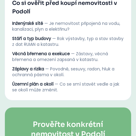
Co si ověřit před koupí nemovitosti v
Podolí
Inženýrské sítě
—
Je nemovitost připojená na vodu,
kanalizaci, plyn a elektřinu?
Stáří a typ budovy
—
Rok výstavby, typ a stav stavby
z dat RUIAN a katastru.
Věcná břemena a exekuce
—
Zástavy, věcná
břemena a omezení zapsaná v katastru.
Záplavy a rizika
—
Povodně, sesuvy, radon, hluk a
ochranná pásma v okolí.
Územní plán a okolí
—
Co se smí stavět vedle a jak
se okolí může změnit.
Prověřte konkrétní
nemovitost v Podolí