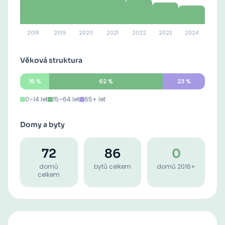
2018
2019
2020
2021
2022
2023
2024
Věková struktura
16
%
62
%
23
%
0–14 let
15–64 let
65+ let
Domy a byty
72
86
0
domů
bytů celkem
domů 2016+
celkem