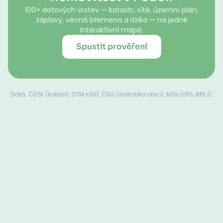
100+ datových vrstev — katastr, sítě, územní plán,
záplavy, věcná břemena a rizika — na jedné
interaktivní mapě.
Spustit prověření
Data: ČÚZK (katastr, DTM sítě), ČSÚ (statistika obcí), MZe (LPIS, BPEJ).