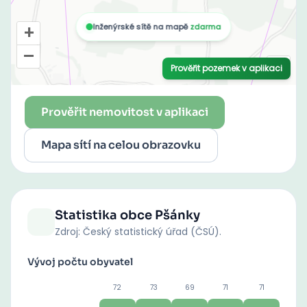
Prověřit nemovitost v aplikaci
Mapa sítí na celou obrazovku
Statistika obce
Pšánky
Zdroj: Český statistický úřad (ČSÚ).
Vývoj počtu obyvatel
72
73
69
71
71