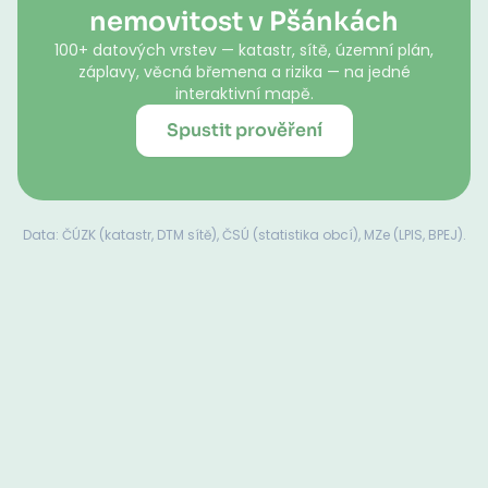
nemovitost v Pšánkách
100+ datových vrstev — katastr, sítě, územní plán,
záplavy, věcná břemena a rizika — na jedné
interaktivní mapě.
Spustit prověření
Data: ČÚZK (katastr, DTM sítě), ČSÚ (statistika obcí), MZe (LPIS, BPEJ).