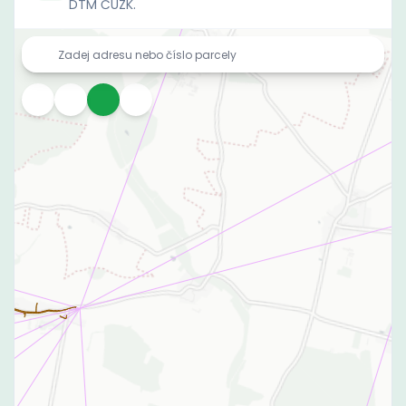
DTM ČÚZK.