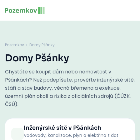
Pozemkov
›
Domy Pšánky
Domy Pšánky
Chystáte se koupit dům nebo nemovitost v
Pšánkách? Než podepíšete, prověřte inženýrské sítě,
stáří a stav budovy, věcná břemena a exekuce,
územní plán okolí a rizika z oficiálních zdrojů (ČÚZK,
ČSÚ).
Inženýrské sítě
v Pšánkách
Vodovody, kanalizace, plyn a elektřina z dat