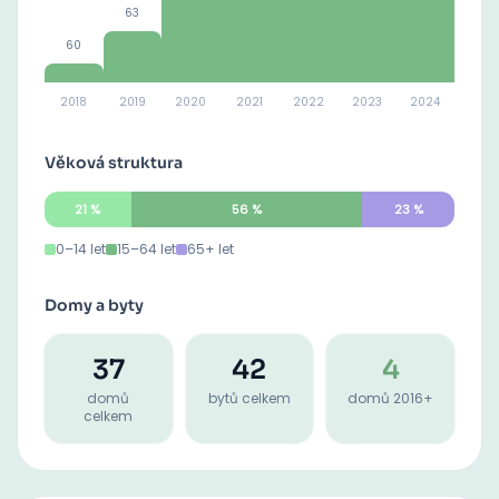
63
60
2018
2019
2020
2021
2022
2023
2024
Věková struktura
21
%
56
%
23
%
0–14 let
15–64 let
65+ let
Domy a byty
37
42
4
domů
bytů celkem
domů 2016+
celkem