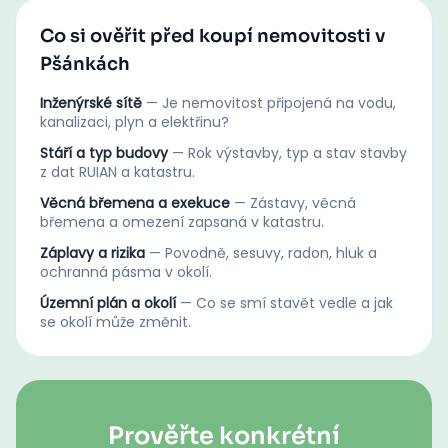
Co si ověřit před koupí nemovitosti v
Pšánkách
Inženýrské sítě
—
Je nemovitost připojená na vodu,
kanalizaci, plyn a elektřinu?
Stáří a typ budovy
—
Rok výstavby, typ a stav stavby
z dat RUIAN a katastru.
Věcná břemena a exekuce
—
Zástavy, věcná
břemena a omezení zapsaná v katastru.
Záplavy a rizika
—
Povodně, sesuvy, radon, hluk a
ochranná pásma v okolí.
Územní plán a okolí
—
Co se smí stavět vedle a jak
se okolí může změnit.
Prověřte konkrétní