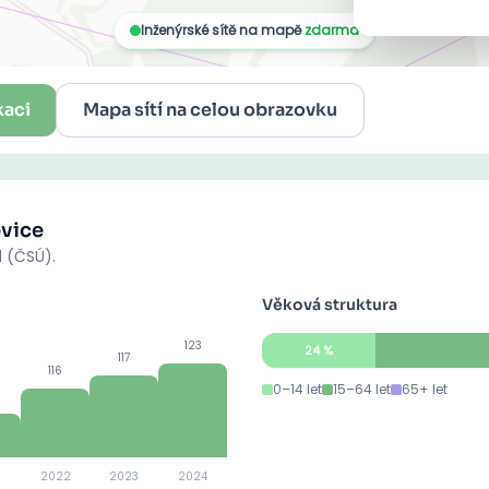
kaci
Mapa sítí na celou obrazovku
vice
d (ČSÚ).
Věková struktura
123
24
%
117
116
0–14 let
15–64 let
65+ let
2022
2023
2024