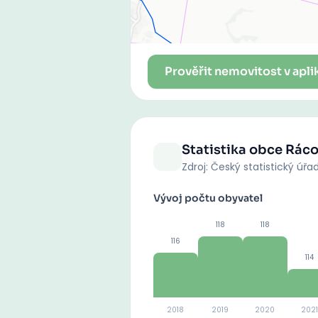
Prověřit nemovitost v apli
Statistika obce
Ráco
Zdroj: Český statistický úřa
Vývoj počtu obyvatel
118
118
116
114
2018
2019
2020
2021