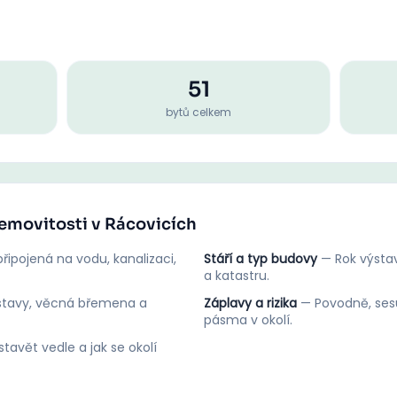
51
bytů celkem
nemovitosti v Rácovicích
řipojená na vodu, kanalizaci,
Stáří a typ budovy
—
Rok výstav
a katastru.
stavy, věcná břemena a
Záplavy a rizika
—
Povodně, ses
pásma v okolí.
tavět vedle a jak se okolí