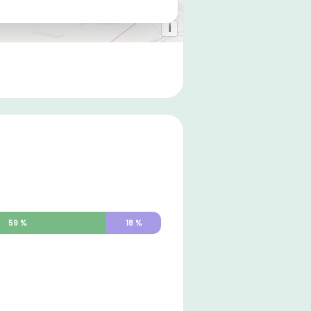
59
%
18
%