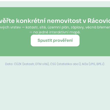
věřte konkrétní nemovitost v Rácovi
vých vrstev — katastr, sítě, územní plán, záplavy, věcná břemen
— na jedné interaktivní mapě.
Spustit prověření
Data: ČÚZK (katastr, DTM sítě), ČSÚ (statistika obcí), MZe (LPIS, BPEJ).