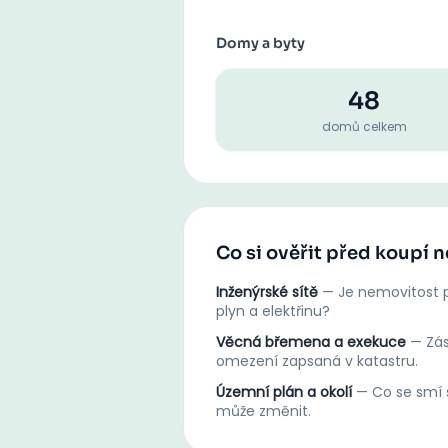
Domy a byty
48
domů celkem
Co si ověřit před koupí 
Inženýrské sítě
—
Je nemovitost p
plyn a elektřinu?
Věcná břemena a exekuce
—
Zá
omezení zapsaná v katastru.
Územní plán a okolí
—
Co se smí s
může změnit.