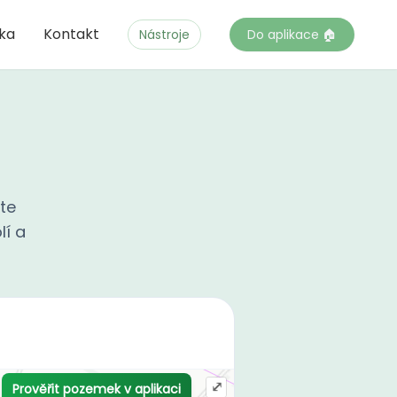
čka
Kontakt
Nástroje
Do aplikace 🏠
te
lí a