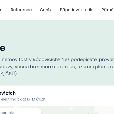
je
Reference
Ceník
Případové studie
Příru
e
 nemovitost v Rácovicích? Než podepíšete, prověř
 budovy, věcná břemena a exekuce, územní plán oko
ZK, ČSÚ).
ovicích
 elektřina z dat DTM ČÚZK.