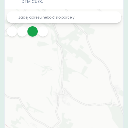
DTM ČÚZK.