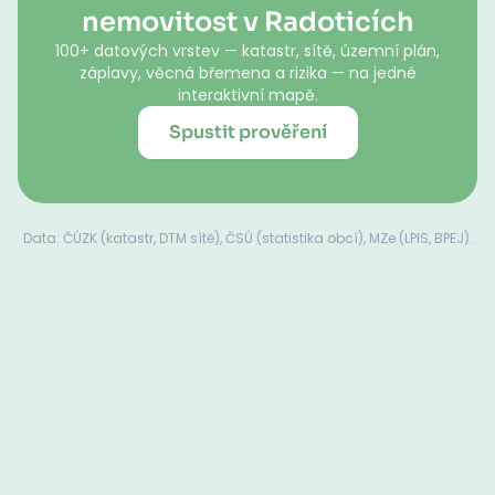
nemovitost v Radoticích
100+ datových vrstev — katastr, sítě, územní plán,
záplavy, věcná břemena a rizika — na jedné
interaktivní mapě.
Spustit prověření
Data: ČÚZK (katastr, DTM sítě), ČSÚ (statistika obcí), MZe (LPIS, BPEJ).