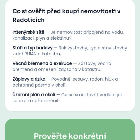
Co si ověřit před koupí nemovitosti v
Radoticích
Inženýrské sítě
—
Je nemovitost připojená na vodu,
kanalizaci, plyn a elektřinu?
Stáří a typ budovy
—
Rok výstavby, typ a stav stavby
z dat RUIAN a katastru.
Věcná břemena a exekuce
—
Zástavy, věcná
břemena a omezení zapsaná v katastru.
Záplavy a rizika
—
Povodně, sesuvy, radon, hluk a
ochranná pásma v okolí.
Územní plán a okolí
—
Co se smí stavět vedle a jak
se okolí může změnit.
Prověřte konkrétní