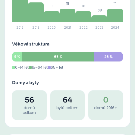
111
111
110
110
108
2018
2019
2020
2021
2022
2023
2024
Věková struktura
9
%
65
%
26
%
0–14 let
15–64 let
65+ let
Domy a byty
56
64
0
domů
bytů celkem
domů 2016+
celkem