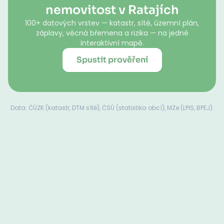
nemovitost v Ratajích
100+ datových vrstev — katastr, sítě, územní plán,
záplavy, věcná břemena a rizika — na jedné
interaktivní mapě.
Spustit prověření
Data: ČÚZK (katastr, DTM sítě), ČSÚ (statistika obcí), MZe (LPIS, BPEJ).