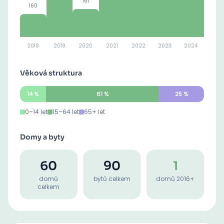
161
160
2018
2019
2020
2021
2022
2023
2024
Věková struktura
14
%
61
%
25
%
0–14 let
15–64 let
65+ let
Domy a byty
60
90
1
domů
bytů celkem
domů 2016+
celkem