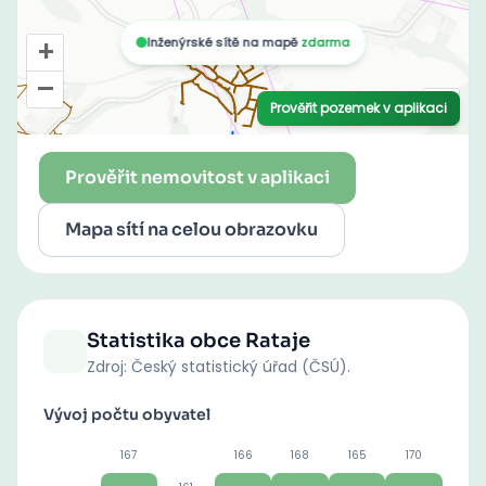
Prověřit nemovitost v aplikaci
Mapa sítí na celou obrazovku
Statistika obce
Rataje
Zdroj: Český statistický úřad (ČSÚ).
Vývoj počtu obyvatel
167
166
168
165
170