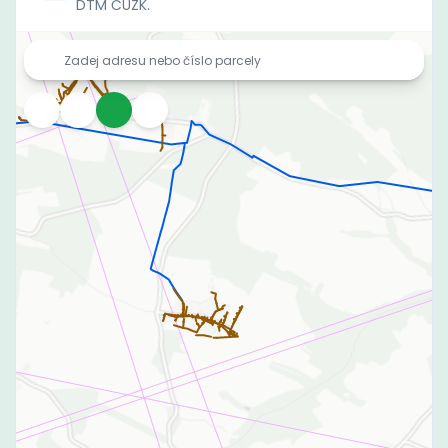
DTM ČÚZK.