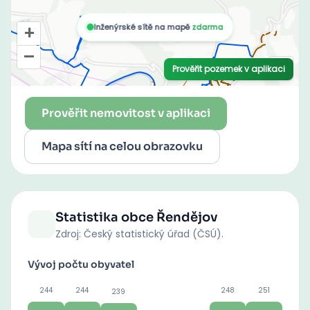
Prověřit nemovitost v aplikaci
Mapa sítí na celou obrazovku
Statistika obce
Řendějov
Zdroj: Český statistický úřad (ČSÚ).
Vývoj počtu obyvatel
244
244
248
251
239