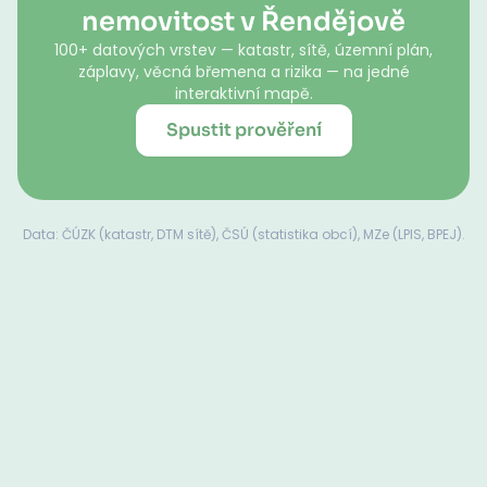
nemovitost v Řendějově
100+ datových vrstev — katastr, sítě, územní plán,
záplavy, věcná břemena a rizika — na jedné
interaktivní mapě.
Spustit prověření
Data: ČÚZK (katastr, DTM sítě), ČSÚ (statistika obcí), MZe (LPIS, BPEJ).