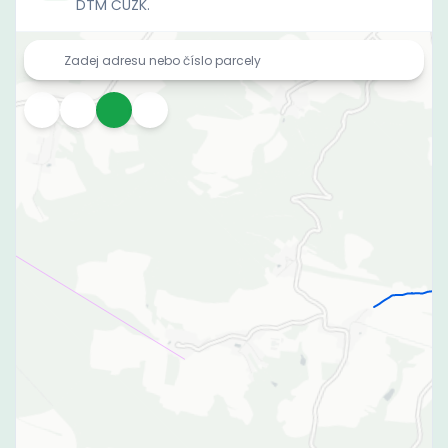
DTM ČÚZK.