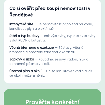
Co si ověřit před koupí nemovitosti v
Řendějově
Inženýrské sítě
—
Je nemovitost připojená na vodu,
kanalizaci, plyn a elektřinu?
Stáří a typ budovy
—
Rok výstavby, typ a stav stavby
z dat RUIAN a katastru.
Věcná břemena a exekuce
—
Zástavy, věcná
břemena a omezení zapsaná v katastru.
Záplavy a rizika
—
Povodně, sesuvy, radon, hluk a
ochranná pásma v okolí.
Územní plán a okolí
—
Co se smí stavět vedle a jak
se okolí může změnit.
Prověřte konkrétní