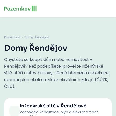
Pozemkov
›
Domy Řendějov
Domy Řendějov
Chystáte se koupit dům nebo nemovitost v
Řendějově? Než podepíšete, prověřte inženýrské
sítě, stáří a stav budovy, věcná břemena a exekuce,
územní plán okolí a rizika z oficiálních zdrojů (ČÚZK,
ČSÚ).
Inženýrské sítě
v Řendějově
Vodovody, kanalizace, plyn a elektřina z dat