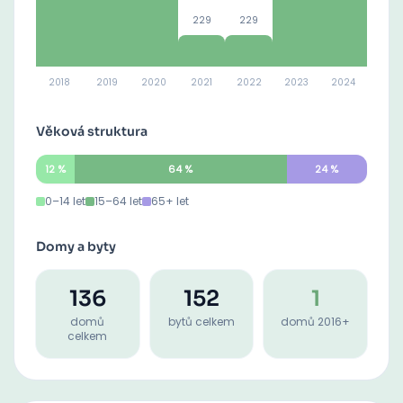
229
229
2018
2019
2020
2021
2022
2023
2024
Věková struktura
12
%
64
%
24
%
0–14 let
15–64 let
65+ let
Domy a byty
136
152
1
domů
bytů celkem
domů 2016+
celkem