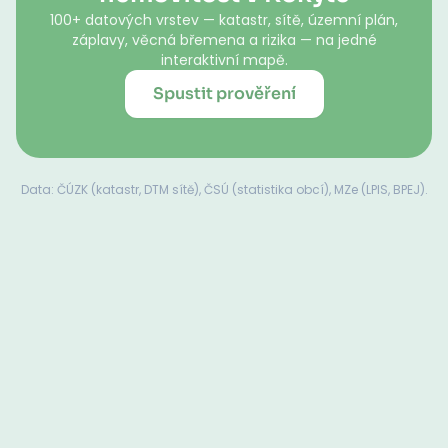
100+ datových vrstev — katastr, sítě, územní plán,
záplavy, věcná břemena a rizika — na jedné
interaktivní mapě.
Spustit prověření
Data: ČÚZK (katastr, DTM sítě), ČSÚ (statistika obcí), MZe (LPIS, BPEJ).