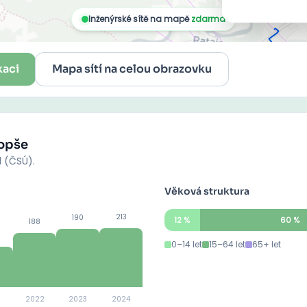
kaci
Mapa sítí na celou obrazovku
opše
d (ČSÚ).
Věková struktura
213
190
12
%
60
%
188
0–14 let
15–64 let
65+ let
2022
2023
2024