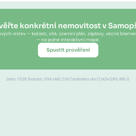
věřte konkrétní nemovitost v Samop
vých vrstev — katastr, sítě, územní plán, záplavy, věcná břemen
— na jedné interaktivní mapě.
Spustit prověření
Data: ČÚZK (katastr, DTM sítě), ČSÚ (statistika obcí), MZe (LPIS, BPEJ).