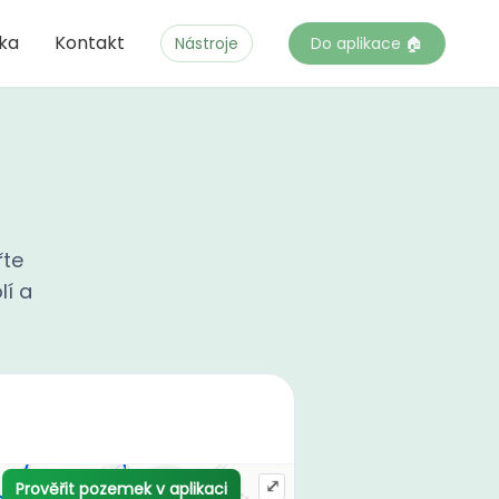
čka
Kontakt
Nástroje
Do aplikace 🏠
řte
lí a