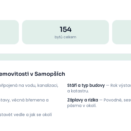
154
bytů celkem
 nemovitosti v Samopších
řipojená na vodu, kanalizaci,
Stáří a typ budovy
—
Rok výstav
a katastru.
stavy, věcná břemena a
Záplavy a rizika
—
Povodně, ses
pásma v okolí.
tavět vedle a jak se okolí