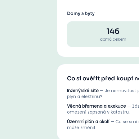
Domy a byty
146
domů celkem
Co si ověřit před koupí
Inženýrské sítě
—
Je nemovitost p
plyn a elektřinu?
Věcná břemena a exekuce
—
Zá
omezení zapsaná v katastru.
Územní plán a okolí
—
Co se smí s
může změnit.