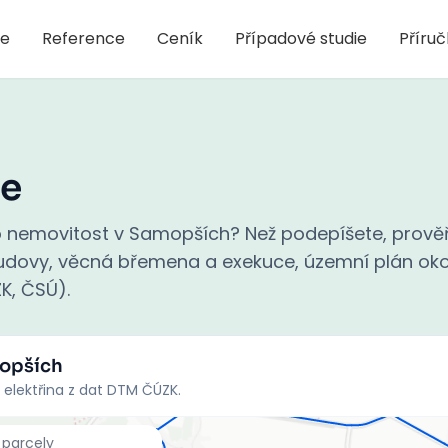
je
Reference
Ceník
Případové studie
Příru
e
 nemovitost v Samopších? Než podepíšete, prově
 budovy, věcná břemena a exekuce, územní plán oko
ZK, ČSÚ).
opších
 elektřina z dat DTM ČÚZK.