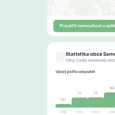
Prověřit nemovitost v apli
Statistika obce
Sam
Zdroj: Český statistický úřa
Vývoj počtu obyvatel
180
173
172
162
2018
2019
2020
2021