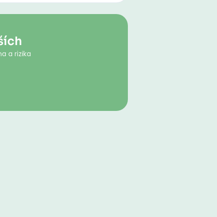
ších
a a rizika