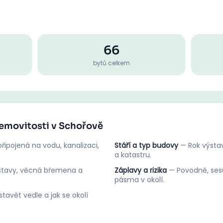
66
bytů celkem
nemovitosti v Schořově
řipojená na vodu, kanalizaci,
Stáří a typ budovy
—
Rok výstav
a katastru.
stavy, věcná břemena a
Záplavy a rizika
—
Povodně, ses
pásma v okolí.
tavět vedle a jak se okolí