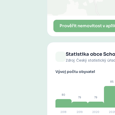
Prověřit nemovitost v apli
Statistika obce
Scho
Zdroj: Český statistický úřa
Vývoj počtu obyvatel
85
80
79
79
2018
2019
2020
2021