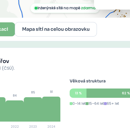
kaci
Mapa sítí na celou obrazovku
řov
d (ČSÚ).
Věková struktura
91
85
13
%
62
%
84
0–14 let
15–64 let
65+ let
2022
2023
2024