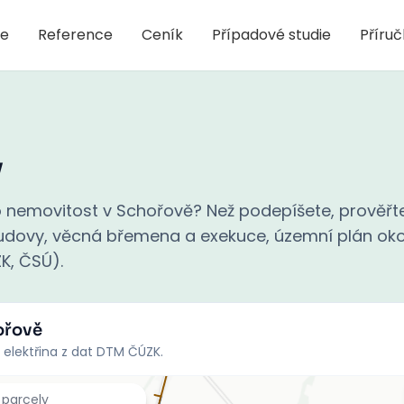
je
Reference
Ceník
Případové studie
Příru
v
 nemovitost v Schořově? Než podepíšete, prověřt
 budovy, věcná břemena a exekuce, územní plán oko
ZK, ČSÚ).
ořově
 elektřina z dat DTM ČÚZK.