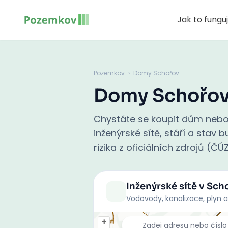
Jak to fungu
Pozemkov
›
Domy Schořov
Domy Schořo
Chystáte se koupit dům nebo
inženýrské sítě, stáří a stav
rizika z oficiálních zdrojů (ČÚ
Inženýrské sítě
v Sch
Vodovody, kanalizace, plyn a