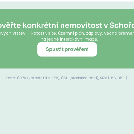
ověřte konkrétní nemovitost v Schoř
vých vrstev — katastr, sítě, územní plán, záplavy, věcná břemen
— na jedné interaktivní mapě.
Spustit prověření
Data: ČÚZK (katastr, DTM sítě), ČSÚ (statistika obcí), MZe (LPIS, BPEJ).