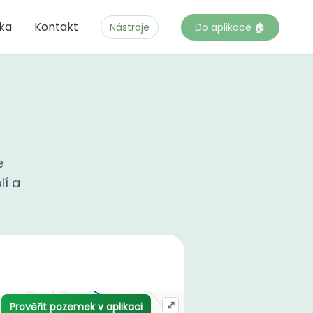
čka
Kontakt
Nástroje
Do aplikace 🏠
e
lí a