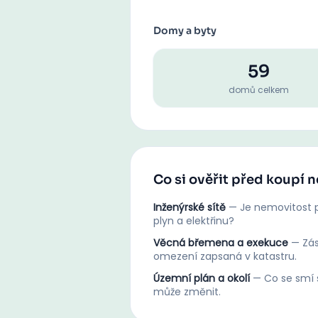
Domy a byty
59
domů celkem
Co si ověřit před koupí 
Inženýrské sítě
—
Je nemovitost p
plyn a elektřinu?
Věcná břemena a exekuce
—
Zá
omezení zapsaná v katastru.
Územní plán a okolí
—
Co se smí s
může změnit.