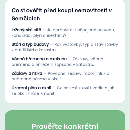
Co si ověřit před koupí nemovitosti v
Semčicích
Inženýrské sítě
—
Je nemovitost připojená na vodu,
kanalizaci, plyn a elektřinu?
Stáří a typ budovy
—
Rok výstavby, typ a stav stavby
z dat RUIAN a katastru.
Věcná břemena a exekuce
—
Zástavy, věcná
břemena a omezení zapsaná v katastru.
Záplavy a rizika
—
Povodně, sesuvy, radon, hluk a
ochranná pásma v okolí.
Územní plán a okolí
—
Co se smí stavět vedle a jak
se okolí může změnit.
Prověřte konkrétní