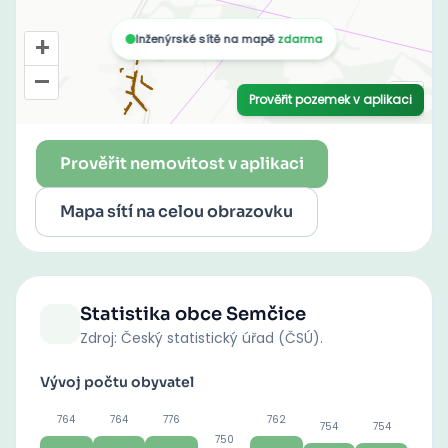
Prověřit nemovitost v aplikaci
Mapa sítí na celou obrazovku
Statistika obce
Semčice
Zdroj: Český statistický úřad (ČSÚ).
Vývoj počtu obyvatel
764
764
776
762
754
754
750