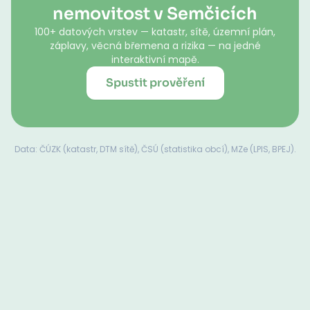
nemovitost v Semčicích
100+ datových vrstev — katastr, sítě, územní plán,
záplavy, věcná břemena a rizika — na jedné
interaktivní mapě.
Spustit prověření
Data: ČÚZK (katastr, DTM sítě), ČSÚ (statistika obcí), MZe (LPIS, BPEJ).