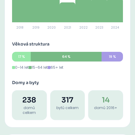
2018
2019
2020
2021
2022
2023
2024
Věková struktura
17
%
64
%
19
%
0–14 let
15–64 let
65+ let
Domy a byty
238
317
14
domů
bytů celkem
domů 2016+
celkem