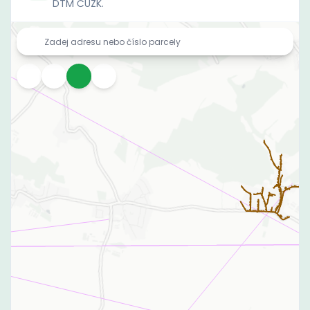
DTM ČÚZK.