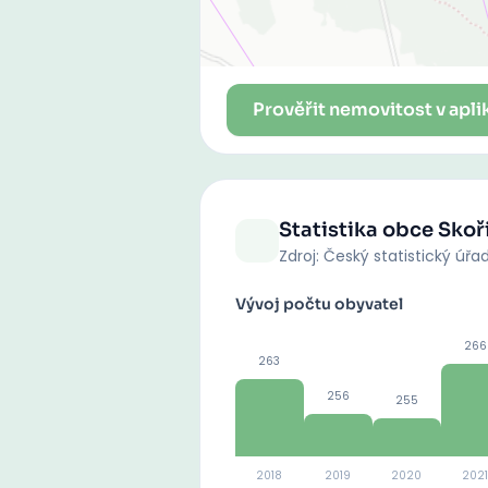
Prověřit nemovitost v apli
Statistika obce
Skoř
Zdroj: Český statistický úřa
Vývoj počtu obyvatel
266
263
256
255
2018
2019
2020
2021