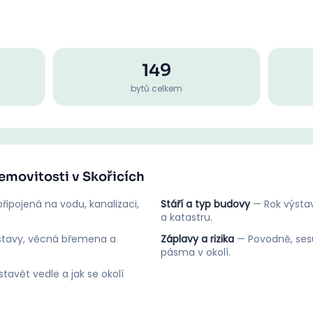
149
bytů celkem
nemovitosti v Skořicích
řipojená na vodu, kanalizaci,
Stáří a typ budovy
—
Rok výstav
a katastru.
stavy, věcná břemena a
Záplavy a rizika
—
Povodně, ses
pásma v okolí.
tavět vedle a jak se okolí