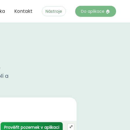
čka
Kontakt
Nástroje
Do aplikace 🏠
e
lí a