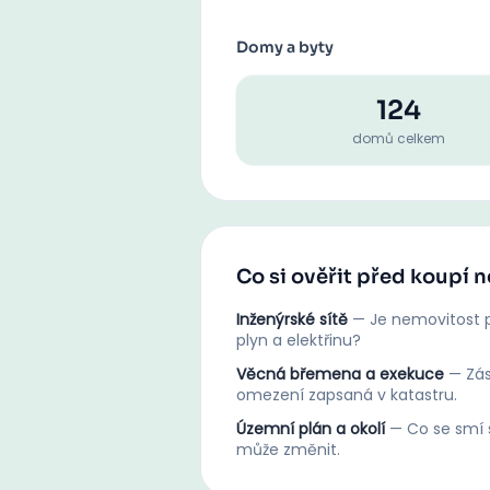
Domy a byty
124
domů celkem
Co si ověřit před koupí 
Inženýrské sítě
—
Je nemovitost p
plyn a elektřinu?
Věcná břemena a exekuce
—
Zá
omezení zapsaná v katastru.
Územní plán a okolí
—
Co se smí s
může změnit.