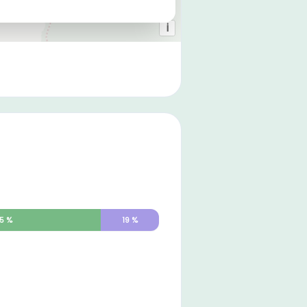
5
%
19
%