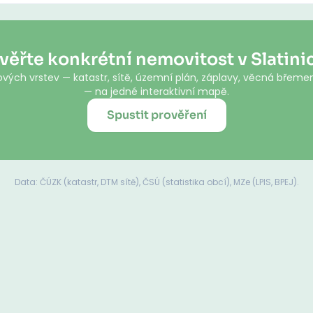
věřte konkrétní nemovitost v Slatini
vých vrstev — katastr, sítě, územní plán, záplavy, věcná břemen
— na jedné interaktivní mapě.
Spustit prověření
Data: ČÚZK (katastr, DTM sítě), ČSÚ (statistika obcí), MZe (LPIS, BPEJ).