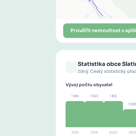
Prověřit nemovitost v apli
Statistika obce
Slati
Zdroj: Český statistický úřa
Vývoj počtu obyvatel
1 616
1 622
1 612
1 55
2018
2019
2020
2021