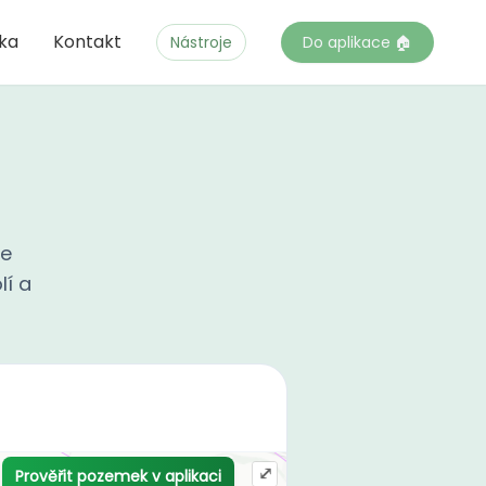
čka
Kontakt
Nástroje
Do aplikace 🏠
te
lí a