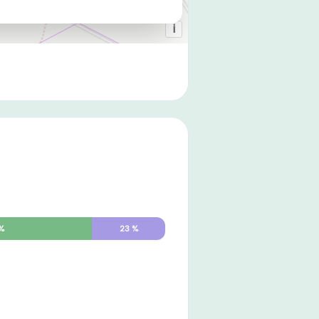
%
23
%