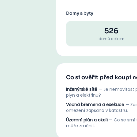
Domy a byty
526
domů celkem
Co si ověřit před koupí n
Inženýrské sítě
—
Je nemovitost p
plyn a elektřinu?
Věcná břemena a exekuce
—
Zá
omezení zapsaná v katastru.
Územní plán a okolí
—
Co se smí s
může změnit.