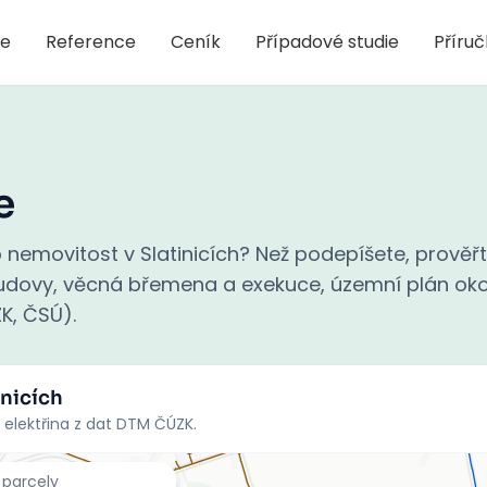
je
Reference
Ceník
Případové studie
Příru
e
nemovitost v Slatinicích? Než podepíšete, prověř
 budovy, věcná břemena a exekuce, územní plán oko
ZK, ČSÚ).
inicích
 elektřina z dat DTM ČÚZK.