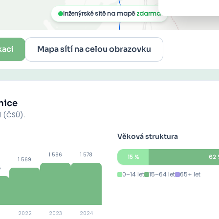
kaci
Mapa sítí na celou obrazovku
nice
d (ČSÚ).
Věková struktura
1 586
1 578
15
%
62
1 569
5
0–14 let
15–64 let
65+ let
2022
2023
2024