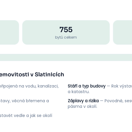
755
bytů celkem
emovitosti v Slatinicích
řipojená na vodu, kanalizaci,
Stáří a typ budovy
—
Rok výstav
a katastru.
stavy, věcná břemena a
Záplavy a rizika
—
Povodně, ses
pásma v okolí.
tavět vedle a jak se okolí