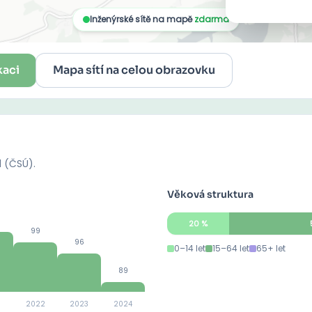
kaci
Mapa sítí na celou obrazovku
d (ČSÚ).
Věková struktura
20
%
99
96
0–14 let
15–64 let
65+ let
89
2022
2023
2024