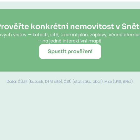
rověřte konkrétní nemovitost v Sně
vých vrstev — katastr, sítě, územní plán, záplavy, věcná břemen
— na jedné interaktivní mapě.
Spustit prověření
Data: ČÚZK (katastr, DTM sítě), ČSÚ (statistika obcí), MZe (LPIS, BPEJ).