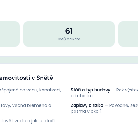
61
bytů celkem
nemovitosti v Snětě
řipojená na vodu, kanalizaci,
Stáří a typ budovy
—
Rok výstav
a katastru.
stavy, věcná břemena a
Záplavy a rizika
—
Povodně, ses
pásma v okolí.
tavět vedle a jak se okolí