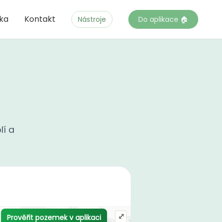
čka
Kontakt
Nástroje
Do aplikace 🏠
lí a