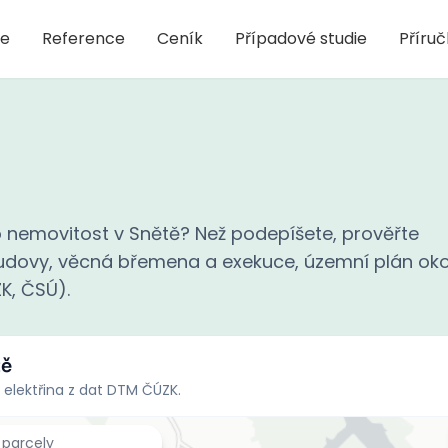
je
Reference
Ceník
Případové studie
Příru
 nemovitost v Snětě? Než podepíšete, prověřte
 budovy, věcná břemena a exekuce, územní plán oko
ZK, ČSÚ).
tě
 elektřina z dat DTM ČÚZK.