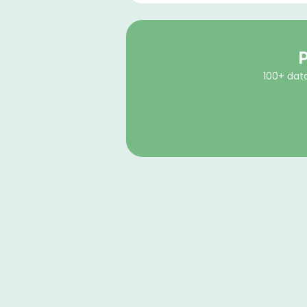
P
100+ dato