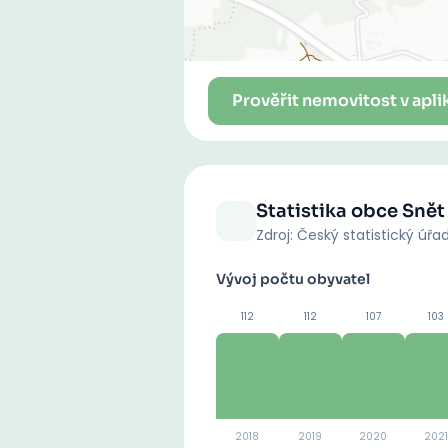
Prověřit nemovitost v apli
Statistika obce
Snět
Zdroj: Český statistický úřa
Vývoj počtu obyvatel
112
112
107
103
2018
2019
2020
2021