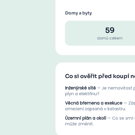
Domy a byty
59
domů celkem
Co si ověřit před koupí 
Inženýrské sítě
—
Je nemovitost p
plyn a elektřinu?
Věcná břemena a exekuce
—
Zá
omezení zapsaná v katastru.
Územní plán a okolí
—
Co se smí s
může změnit.