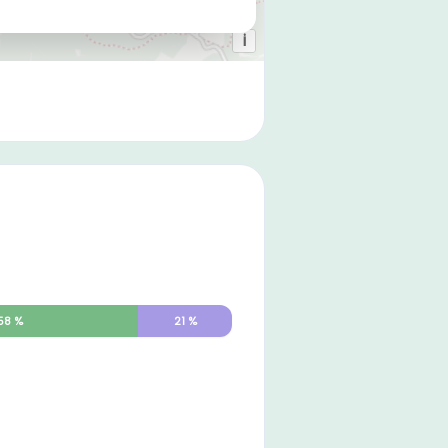
58
%
21
%