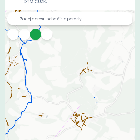
DTM ČÚZK.