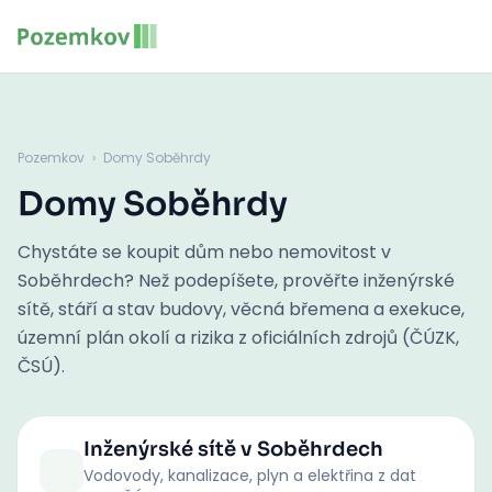
Pozemkov
›
Domy Soběhrdy
Domy Soběhrdy
Chystáte se koupit dům nebo nemovitost v
Soběhrdech? Než podepíšete, prověřte inženýrské
sítě, stáří a stav budovy, věcná břemena a exekuce,
územní plán okolí a rizika z oficiálních zdrojů (ČÚZK,
ČSÚ).
Inženýrské sítě
v Soběhrdech
Vodovody, kanalizace, plyn a elektřina z dat