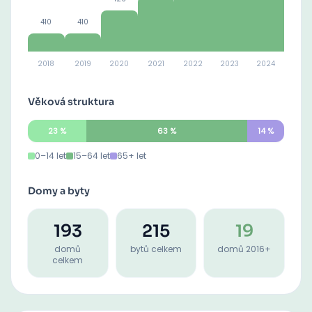
410
410
2018
2019
2020
2021
2022
2023
2024
Věková struktura
23
%
63
%
14
%
0–14 let
15–64 let
65+ let
Domy a byty
193
215
19
domů
bytů celkem
domů 2016+
celkem