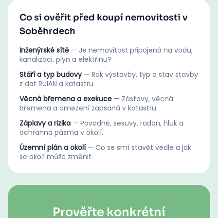
Co si ověřit před koupí nemovitosti v
Soběhrdech
Inženýrské sítě
—
Je nemovitost připojená na vodu,
kanalizaci, plyn a elektřinu?
Stáří a typ budovy
—
Rok výstavby, typ a stav stavby
z dat RUIAN a katastru.
Věcná břemena a exekuce
—
Zástavy, věcná
břemena a omezení zapsaná v katastru.
Záplavy a rizika
—
Povodně, sesuvy, radon, hluk a
ochranná pásma v okolí.
Územní plán a okolí
—
Co se smí stavět vedle a jak
se okolí může změnit.
Prověřte konkrétní