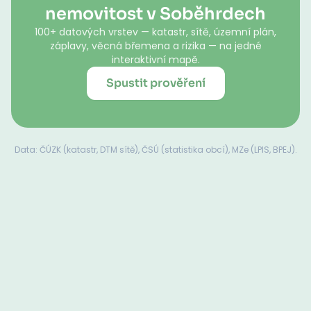
nemovitost v Soběhrdech
100+ datových vrstev — katastr, sítě, územní plán,
záplavy, věcná břemena a rizika — na jedné
interaktivní mapě.
Spustit prověření
Data: ČÚZK (katastr, DTM sítě), ČSÚ (statistika obcí), MZe (LPIS, BPEJ).