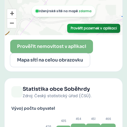
Prověřit nemovitost v aplikaci
Mapa sítí na celou obrazovku
Statistika obce
Soběhrdy
Zdroj: Český statistický úřad (ČSÚ).
Vývoj počtu obyvatel
454
451
466
435
426