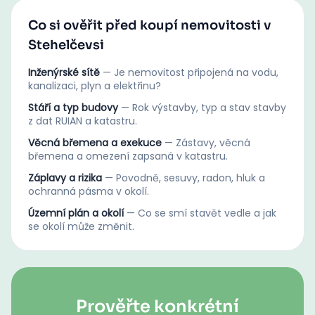
Co si ověřit před koupí nemovitosti v
Stehelčevsi
Inženýrské sítě
—
Je nemovitost připojená na vodu,
kanalizaci, plyn a elektřinu?
Stáří a typ budovy
—
Rok výstavby, typ a stav stavby
z dat RUIAN a katastru.
Věcná břemena a exekuce
—
Zástavy, věcná
břemena a omezení zapsaná v katastru.
Záplavy a rizika
—
Povodně, sesuvy, radon, hluk a
ochranná pásma v okolí.
Územní plán a okolí
—
Co se smí stavět vedle a jak
se okolí může změnit.
Prověřte konkrétní