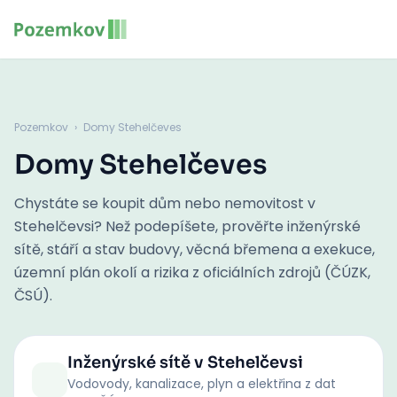
Pozemkov
›
Domy Stehelčeves
Domy Stehelčeves
Chystáte se koupit dům nebo nemovitost v
Stehelčevsi? Než podepíšete, prověřte inženýrské
sítě, stáří a stav budovy, věcná břemena a exekuce,
územní plán okolí a rizika z oficiálních zdrojů (ČÚZK,
ČSÚ).
Inženýrské sítě
v Stehelčevsi
Vodovody, kanalizace, plyn a elektřina z dat