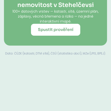
nemovitost v Stehelčevsi
100+ datových vrstev — katastr, sítě, územní plán,
záplavy, věcná břemena a rizika — na jedné
interaktivní mapě.
Spustit prověření
Data: ČÚZK (katastr, DTM sítě), ČSÚ (statistika obcí), MZe (LPIS, BPEJ).