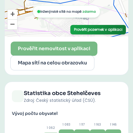
Prověřit nemovitost v aplikaci
Mapa sítí na celou obrazovku
Statistika obce
Stehelčeves
Zdroj: Český statistický úřad (ČSÚ).
Vývoj počtu obyvatel
1 083
1 117
1 163
1 146
1 062