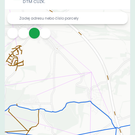
DTM ČÚZK.