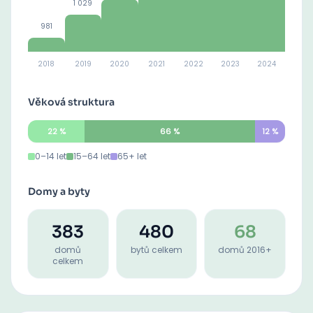
1 029
981
2018
2019
2020
2021
2022
2023
2024
Věková struktura
22
%
66
%
12
%
0–14 let
15–64 let
65+ let
Domy a byty
383
480
68
domů
bytů celkem
domů 2016+
celkem