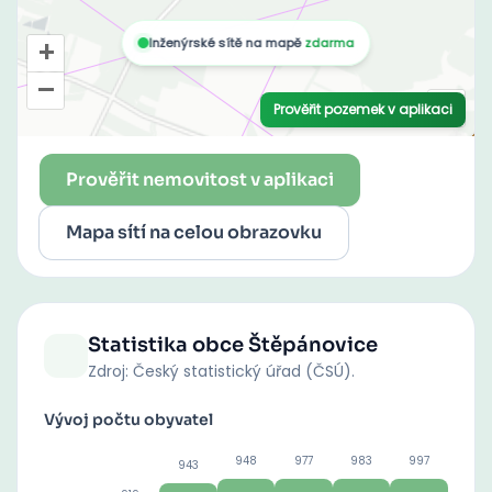
Prověřit nemovitost v aplikaci
Mapa sítí na celou obrazovku
Statistika obce
Štěpánovice
Zdroj: Český statistický úřad (ČSÚ).
Vývoj počtu obyvatel
948
977
983
997
943