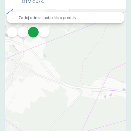
DTM ČÚZK.