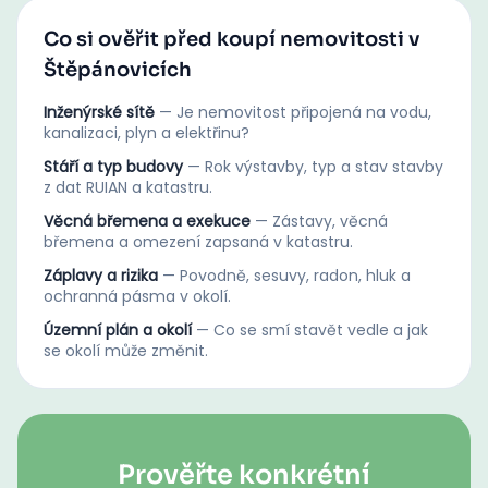
Co si ověřit před koupí nemovitosti v
Štěpánovicích
Inženýrské sítě
—
Je nemovitost připojená na vodu,
kanalizaci, plyn a elektřinu?
Stáří a typ budovy
—
Rok výstavby, typ a stav stavby
z dat RUIAN a katastru.
Věcná břemena a exekuce
—
Zástavy, věcná
břemena a omezení zapsaná v katastru.
Záplavy a rizika
—
Povodně, sesuvy, radon, hluk a
ochranná pásma v okolí.
Územní plán a okolí
—
Co se smí stavět vedle a jak
se okolí může změnit.
Prověřte konkrétní