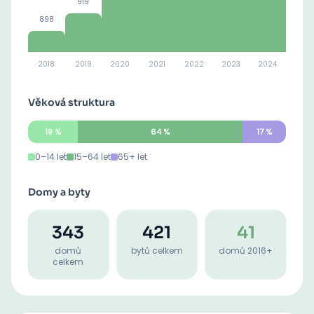
919
898
2018
2019
2020
2021
2022
2023
2024
Věková struktura
19
%
64
%
17
%
0–14 let
15–64 let
65+ let
Domy a byty
343
421
41
domů
bytů celkem
domů 2016+
celkem