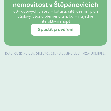
nemovitost v Štěpánovicích
100+ datových vrstev — katastr, sítě, územní plán,
záplavy, věcná břemena a rizika — na jedné
interaktivní mapě.
Spustit prověření
Data: ČÚZK (katastr, DTM sítě), ČSÚ (statistika obcí), MZe (LPIS, BPEJ).